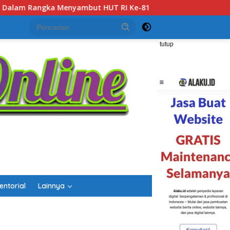
81 Tahun 2026
Gubernur Kalsel H. Muhidin Apresiasi Po
tutup
entorial
Lainnya