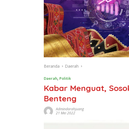
Beranda
Daerah
Daerah
,
Politik
Kabar Menguat, Sosok 
Benteng
Admindarahjuang
21 Mei 2022