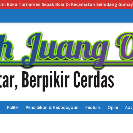
amatan Semidang Gumay Dalam Rangka Menyambut HUT RI Ke-
Politik
Pendidikan & Kebudayaan
Feature
Opini
Adv