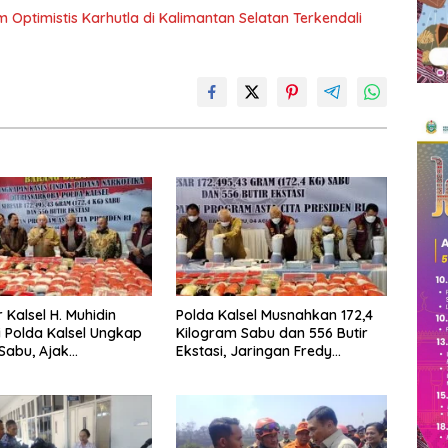
Optimistis Karhutla di Kalimantan Selatan Terkendali
 Kalsel H. Muhidin
Polda Kalsel Musnahkan 172,4
i Polda Kalsel Ungkap
Kilogram Sabu dan 556 Butir
 Sabu, Ajak
Ekstasi, Jaringan Fredy
at Aktif Perangi
Pratama Kembali Terbongkar