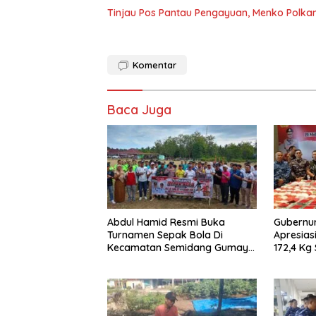
Tinjau Pos Pantau Pengayuan, Menko Polkam 
Komentar
Baca Juga
Abdul Hamid Resmi Buka
Gubernur
Turnamen Sepak Bola Di
Apresias
Kecamatan Semidang Gumay
172,4 Kg
Dalam Rangka Menyambut
Masyarak
HUT RI Ke-81 Tahun 2026
Narkoba