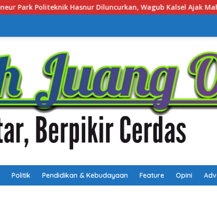
gub Kalsel Ajak Mahasiswa Bangun Usaha Berbasis Inovasi
Politik
Pendidikan & Kebudayaan
Feature
Opini
Adv