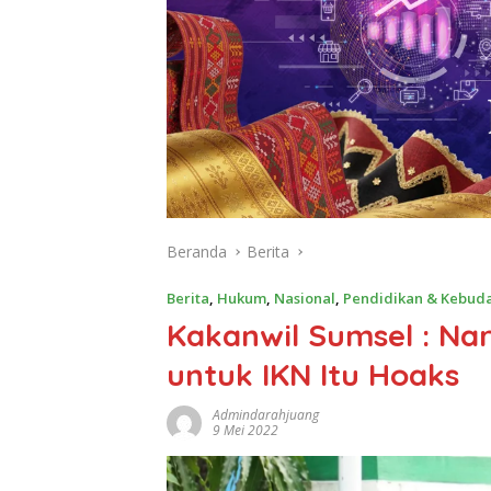
Beranda
Berita
Berita
,
Hukum
,
Nasional
,
Pendidikan & Kebud
Kakanwil Sumsel : Na
untuk IKN Itu Hoaks
Admindarahjuang
9 Mei 2022