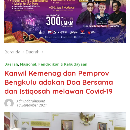
Beranda
Daerah
Daerah
,
Nasional
,
Pendidikan & Kebudayaan
Kanwil Kemenag dan Pemprov
Bengkulu adakan Doa Bersama
dan Istiqosah melawan Covid-19
Admindarahjuang
18 September 2021