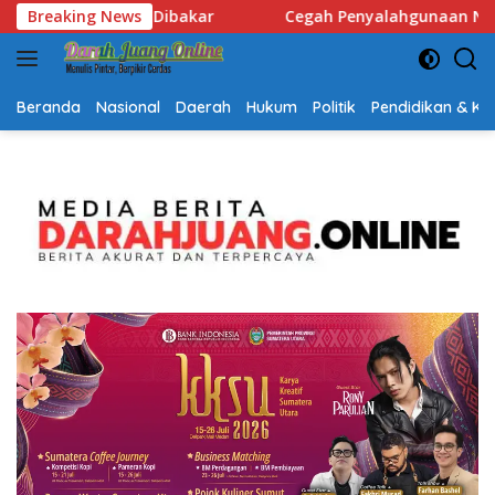
Langsung
hgunaan Narkoba, Polsek Banjarbaru Utara Laksanakan Tes Ur
Breaking News
ke
konten
Beranda
Nasional
Daerah
Hukum
Politik
Pendidikan & K