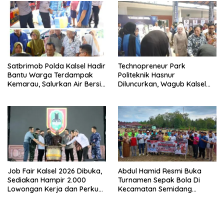
Satbrimob Polda Kalsel Hadir
Technopreneur Park
Bantu Warga Terdampak
Politeknik Hasnur
Kemarau, Salurkan Air Bersih
Diluncurkan, Wagub Kalsel
dan Layanan Kesehatan
Ajak Mahasiswa Bangun
Gratis
Usaha Berbasis Inovasi
Job Fair Kalsel 2026 Dibuka,
Abdul Hamid Resmi Buka
Sediakan Hampir 2.000
Turnamen Sepak Bola Di
Lowongan Kerja dan Perkuat
Kecamatan Semidang
Sinergi Dunia Usaha
Gumay Dalam Rangka
Menyambut HUT RI Ke-81
Tahun 2026