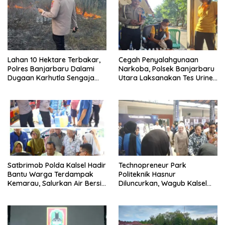
Lahan 10 Hektare Terbakar,
Cegah Penyalahgunaan
Polres Banjarbaru Dalami
Narkoba, Polsek Banjarbaru
Dugaan Karhutla Sengaja
Utara Laksanakan Tes Urine
Dibakar
Mendadak bagi Personel
Satbrimob Polda Kalsel Hadir
Technopreneur Park
Bantu Warga Terdampak
Politeknik Hasnur
Kemarau, Salurkan Air Bersih
Diluncurkan, Wagub Kalsel
dan Layanan Kesehatan
Ajak Mahasiswa Bangun
Gratis
Usaha Berbasis Inovasi