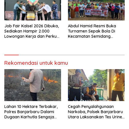
Job Fair Kalsel 2026 Dibuka,
Abdul Hamid Resmi Buka
Sediakan Hampir 2.000
Turnamen Sepak Bola Di
Lowongan Kerja dan Perkuat
Kecamatan Semidang
Sinergi Dunia Usaha
Gumay Dalam Rangka
Menyambut HUT RI Ke-81
Tahun 2026
Rekomendasi untuk kamu
Lahan 10 Hektare Terbakar,
Cegah Penyalahgunaan
Polres Banjarbaru Dalami
Narkoba, Polsek Banjarbaru
Dugaan Karhutla Sengaja
Utara Laksanakan Tes Urine
Dibakar
Mendadak bagi Personel