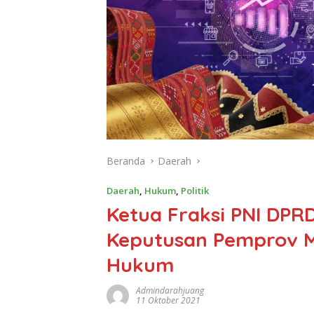
Beranda
Daerah
Daerah
,
Hukum
,
Politik
Ketua Fraksi PNI DPRD
Keputusan Pemprov M
Hukum
Admindarahjuang
11 Oktober 2021