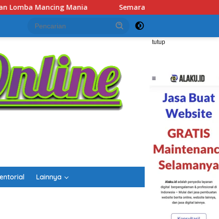
marak HUT RI dan Hari Jadi Kalsel, Gerak Jalan Jadi Ajang Ban
tutup
entorial
Lainnya