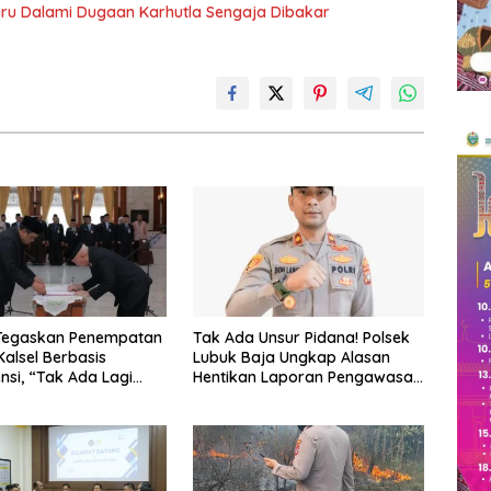
aru Dalami Dugaan Karhutla Sengaja Dibakar
 Tegaskan Penempatan
Tak Ada Unsur Pidana! Polsek
Kalsel Berbasis
Lubuk Baja Ungkap Alasan
si, “Tak Ada Lagi
Hentikan Laporan Pengawasan
Titipan
Anak Tanpa Izin