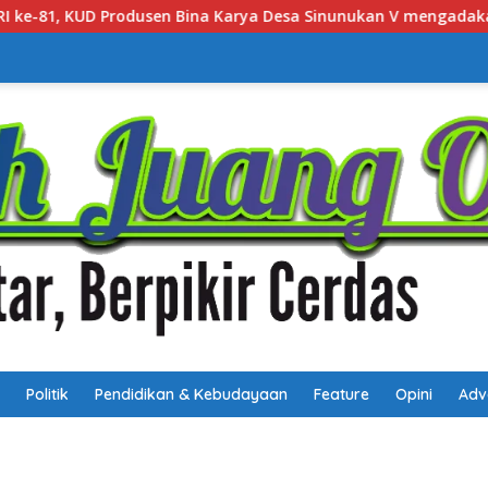
 Desa Sinunukan V mengadakan Lomba Mancing Mania
Se
Politik
Pendidikan & Kebudayaan
Feature
Opini
Adv