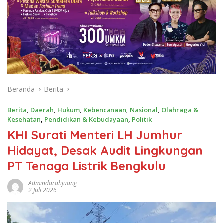
Beranda
Berita
Berita
,
Daerah
,
Hukum
,
Kebencanaan
,
Nasional
,
Olahraga &
Kesehatan
,
Pendidikan & Kebudayaan
,
Politik
KHI Surati Menteri LH Jumhur
Hidayat, Desak Audit Lingkungan
PT Tenaga Listrik Bengkulu
Admindarahjuang
2 Juli 2026