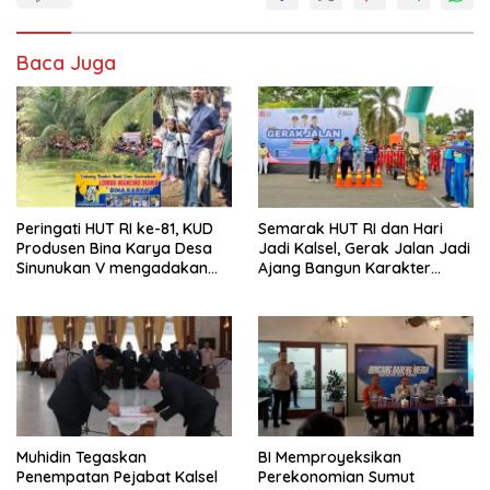
Baca Juga
Peringati HUT RI ke-81, KUD
Semarak HUT RI dan Hari
Produsen Bina Karya Desa
Jadi Kalsel, Gerak Jalan Jadi
Sinunukan V mengadakan
Ajang Bangun Karakter
Lomba Mancing Mania
Generasi Muda
Muhidin Tegaskan
BI Memproyeksikan
Penempatan Pejabat Kalsel
Perekonomian Sumut