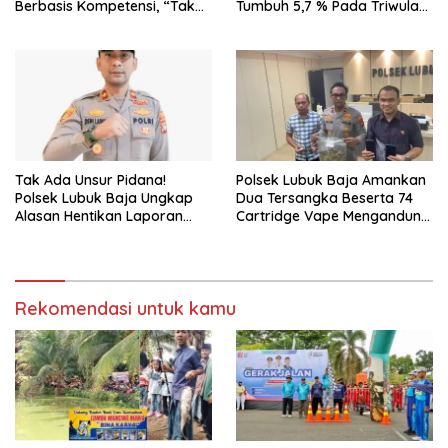
Berbasis Kompetensi, “Tak
Tumbuh 5,7 % Pada Triwulan
Ada Lagi Pejabat Titipan
II 2026
Tak Ada Unsur Pidana!
Polsek Lubuk Baja Amankan
Polsek Lubuk Baja Ungkap
Dua Tersangka Beserta 74
Alasan Hentikan Laporan
Cartridge Vape Mengandung
Pengawasan Anak Tanpa Izin
Etomidate
Rekomendasi untuk kamu