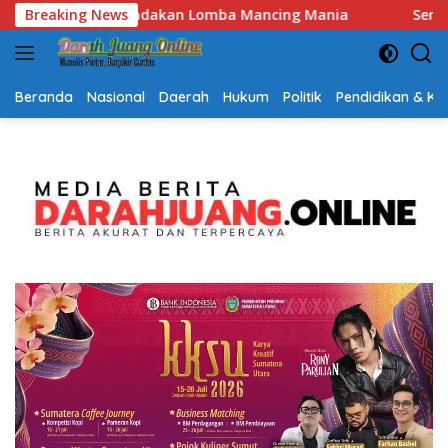
Langsung
ncing Mania
Breaking News
Semarak HUT RI dan Hari Jadi Kalsel, Gera
ke
konten
Beranda
Nasional
Daerah
Hukum
Politik
Pendidikan & K