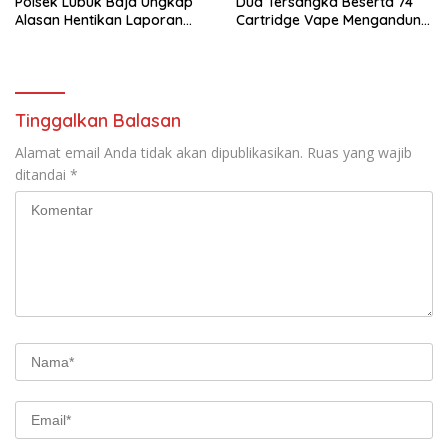
Polsek Lubuk Baja Ungkap
Dua Tersangka Beserta 74
Alasan Hentikan Laporan
Cartridge Vape Mengandung
Pengawasan Anak Tanpa Izin
Etomidate
Tinggalkan Balasan
Alamat email Anda tidak akan dipublikasikan.
Ruas yang wajib
ditandai
*