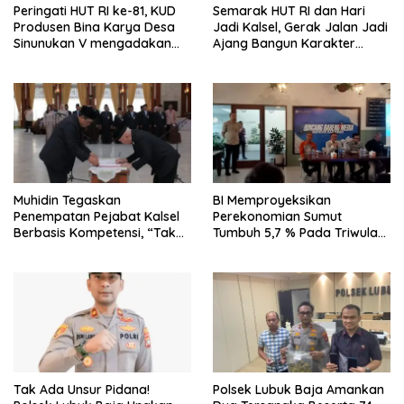
Peringati HUT RI ke-81, KUD
Semarak HUT RI dan Hari
Produsen Bina Karya Desa
Jadi Kalsel, Gerak Jalan Jadi
Sinunukan V mengadakan
Ajang Bangun Karakter
Lomba Mancing Mania
Generasi Muda
Muhidin Tegaskan
BI Memproyeksikan
Penempatan Pejabat Kalsel
Perekonomian Sumut
Berbasis Kompetensi, “Tak
Tumbuh 5,7 % Pada Triwulan
Ada Lagi Pejabat Titipan
II 2026
Tak Ada Unsur Pidana!
Polsek Lubuk Baja Amankan