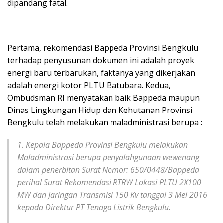
dipandang fatal.
Pertama, rekomendasi Bappeda Provinsi Bengkulu
terhadap penyusunan dokumen ini adalah proyek
energi baru terbarukan, faktanya yang dikerjakan
adalah energi kotor PLTU Batubara. Kedua,
Ombudsman RI menyatakan baik Bappeda maupun
Dinas Lingkungan Hidup dan Kehutanan Provinsi
Bengkulu telah melakukan maladministrasi berupa :
1. Kepala Bappeda Provinsi Bengkulu melakukan
Maladministrasi berupa penyalahgunaan wewenang
dalam penerbitan Surat Nomor: 650/0448/Bappeda
perihal Surat Rekomendasi RTRW Lokasi PLTU 2X100
MW dan Jaringan Transmisi 150 Kv tanggal 3 Mei 2016
kepada Direktur PT Tenaga Listrik Bengkulu.