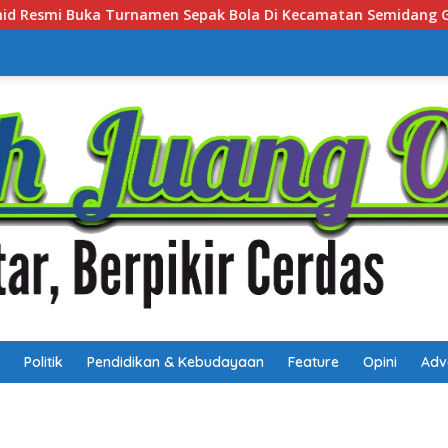
camatan Semidang Gumay Dalam Rangka Menyambut HUT RI Ke
Politik
Pendidikan & Kebudayaan
Feature
Opini
Adv