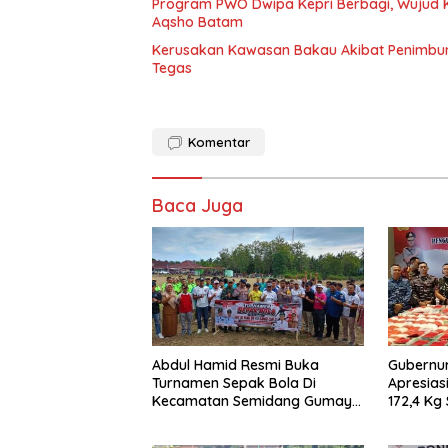
Program PWO Dwipa Kepri Berbagi, Wujud K
Aqsho Batam
Kerusakan Kawasan Bakau Akibat Penimbuna
Tegas
Komentar
Baca Juga
Abdul Hamid Resmi Buka
Gubernur
Turnamen Sepak Bola Di
Apresias
Kecamatan Semidang Gumay
172,4 Kg
Dalam Rangka Menyambut
Masyarak
HUT RI Ke-81 Tahun 2026
Narkoba