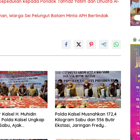
epedulian kepada Pondok Tahfidz Yatim dan Dhuafa Al-
n, Warga Sei Pelungut Batam Minta APH Bertindak
 Kalsel H. Muhidin
Polda Kalsel Musnahkan 172,4
i Polda Kalsel Ungkap
Kilogram Sabu dan 556 Butir
 Sabu, Ajak
Ekstasi, Jaringan Fredy
at Aktif Perangi
Pratama Kembali Terbongkar