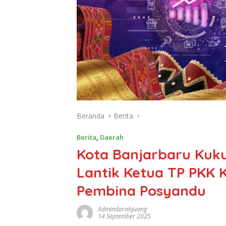
Beranda
Berita
Berita
,
Daerah
Kota Banjarbaru Kuk
Lantik Ketua TP PKK 
Pembina Posyandu
Admindarahjuang
14 September 2025