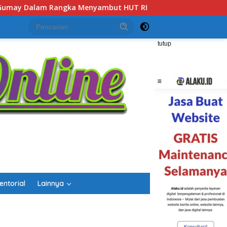
-81 Tahun 2026
Gubernur Kalsel H. Muhidin Apresiasi P
tutup
entorial
Lainnya