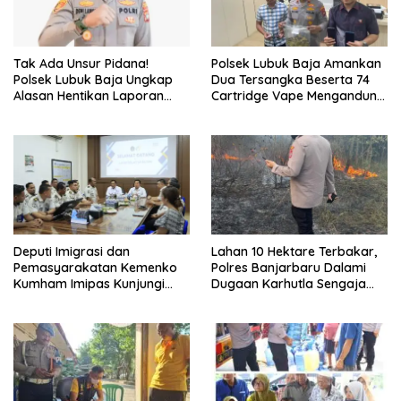
Tak Ada Unsur Pidana!
Polsek Lubuk Baja Amankan
Polsek Lubuk Baja Ungkap
Dua Tersangka Beserta 74
Alasan Hentikan Laporan
Cartridge Vape Mengandung
Pengawasan Anak Tanpa Izin
Etomidate
Deputi Imigrasi dan
Lahan 10 Hektare Terbakar,
Pemasyarakatan Kemenko
Polres Banjarbaru Dalami
Kumham Imipas Kunjungi
Dugaan Karhutla Sengaja
Lapas Batam, Bahas
Dibakar
Overstaying dan KUHP Baru