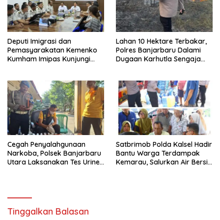
Deputi Imigrasi dan
Lahan 10 Hektare Terbakar,
Pemasyarakatan Kemenko
Polres Banjarbaru Dalami
Kumham Imipas Kunjungi
Dugaan Karhutla Sengaja
Lapas Batam, Bahas
Dibakar
Overstaying dan KUHP Baru
Cegah Penyalahgunaan
Satbrimob Polda Kalsel Hadir
Narkoba, Polsek Banjarbaru
Bantu Warga Terdampak
Utara Laksanakan Tes Urine
Kemarau, Salurkan Air Bersih
Mendadak bagi Personel
dan Layanan Kesehatan
Gratis
Tinggalkan Balasan