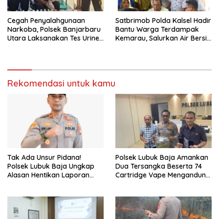
Cegah Penyalahgunaan
Satbrimob Polda Kalsel Hadir
Narkoba, Polsek Banjarbaru
Bantu Warga Terdampak
Utara Laksanakan Tes Urine
Kemarau, Salurkan Air Bersih
Mendadak bagi Personel
dan Layanan Kesehatan
Gratis
Rekomendasi untuk kamu
Tak Ada Unsur Pidana!
Polsek Lubuk Baja Amankan
Polsek Lubuk Baja Ungkap
Dua Tersangka Beserta 74
Alasan Hentikan Laporan
Cartridge Vape Mengandung
Pengawasan Anak Tanpa Izin
Etomidate