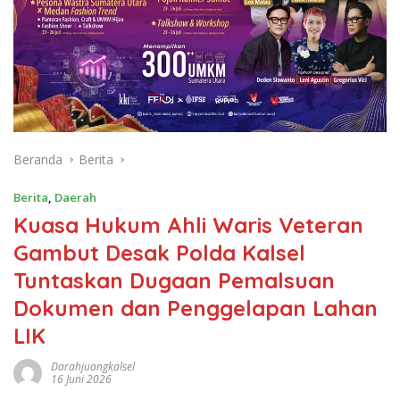
Beranda
Berita
Berita
,
Daerah
Kuasa Hukum Ahli Waris Veteran
Gambut Desak Polda Kalsel
Tuntaskan Dugaan Pemalsuan
Dokumen dan Penggelapan Lahan
LIK
Darahjuangkalsel
16 Juni 2026