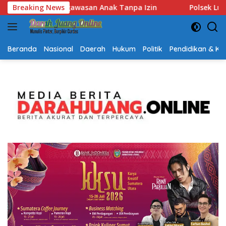
Langsung
Breaking News
Polsek Lubuk Baja Amankan Dua Tersangka Beserta 74
ke
konten
Beranda
Nasional
Daerah
Hukum
Politik
Pendidikan & K