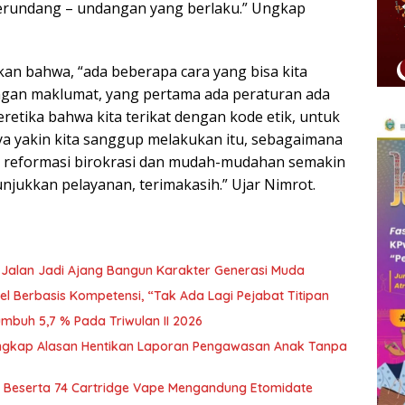
perundang – undangan yang berlaku.” Ungkap
n bahwa, “ada beberapa cara yang bisa kita
engan maklumat, yang pertama ada peraturan ada
retika bahwa kita terikat dengan kode etik, untuk
ya yakin kita sanggup melakukan itu, sebagaimana
 reformasi birokrasi dan mudah-mudahan semakin
jukkan pelayanan, terimakasih.” Ujar Nimrot.
k Jalan Jadi Ajang Bangun Karakter Generasi Muda
l Berbasis Kompetensi, “Tak Ada Lagi Pejabat Titipan
buh 5,7 % Pada Triwulan II 2026
Ungkap Alasan Hentikan Laporan Pengawasan Anak Tanpa
 Beserta 74 Cartridge Vape Mengandung Etomidate