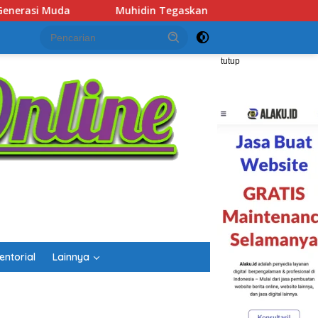
skan Penempatan Pejabat Kalsel Berbasis Kompetensi, “Tak Ada
tutup
entorial
Lainnya