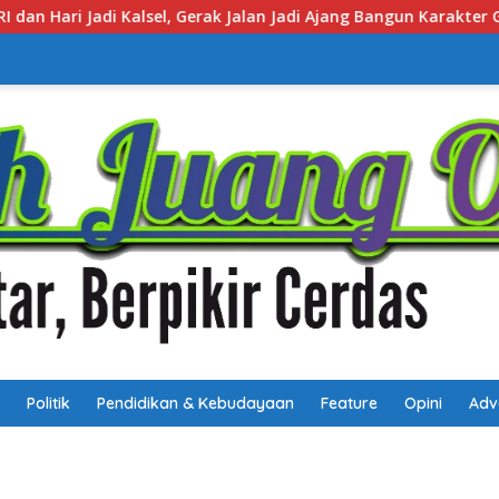
Jadi Ajang Bangun Karakter Generasi Muda
Muhidin Tega
Politik
Pendidikan & Kebudayaan
Feature
Opini
Adv