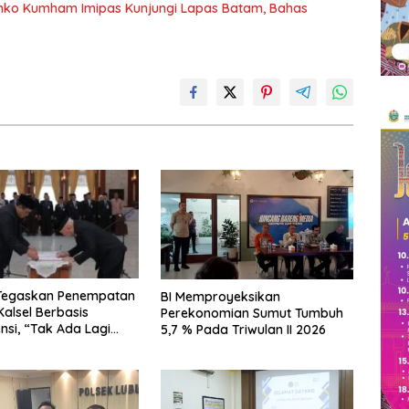
nko Kumham Imipas Kunjungi Lapas Batam, Bahas
 Tegaskan Penempatan
BI Memproyeksikan
Kalsel Berbasis
Perekonomian Sumut Tumbuh
si, “Tak Ada Lagi
5,7 % Pada Triwulan II 2026
Titipan