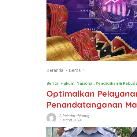
Beranda
Berita
Berita
,
Hukum
,
Nasional
,
Pendidikan & Kebud
Optimalkan Pelayanan
Penandatanganan Ma
Admindarahjuang
5 Maret 2024