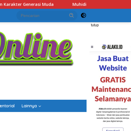
idin Tegaskan Penempatan Pejabat Kalsel Berbasis Kompetensi
tutup
entorial
Lainnya