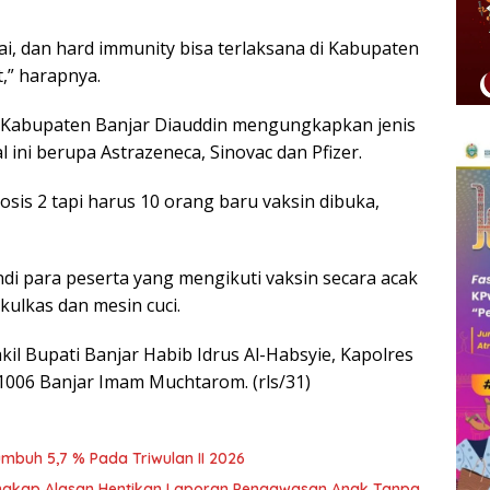
ai, dan hard immunity bisa terlaksana di Kabupaten
,” harapnya.
n Kabupaten Banjar Diauddin mengungkapkan jenis
 ini berupa Astrazeneca, Sinovac dan Pfizer.
sis 2 tapi harus 10 orang baru vaksin dibuka,
di para peserta yang mengikuti vaksin secara acak
kulkas dan mesin cuci.
il Bupati Banjar Habib Idrus Al-Habsyie, Kapolres
1006 Banjar Imam Muchtarom. (rls/31)
buh 5,7 % Pada Triwulan II 2026
Ungkap Alasan Hentikan Laporan Pengawasan Anak Tanpa