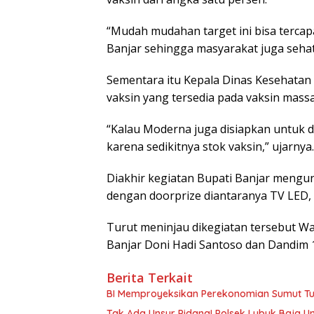
“Mudah mudahan target ini bisa tercap
Banjar sehingga masyarakat juga sehat
Sementara itu Kepala Dinas Kesehata
vaksin yang tersedia pada vaksin massal
“Kalau Moderna juga disiapkan untuk do
karena sedikitnya stok vaksin,” ujarnya.
Diakhir kegiatan Bupati Banjar mengun
dengan doorprize diantaranya TV LED, 
Turut meninjau dikegiatan tersebut Wak
Banjar Doni Hadi Santoso dan Dandim 
Berita Terkait
BI Memproyeksikan Perekonomian Sumut Tum
Tak Ada Unsur Pidana! Polsek Lubuk Baja 