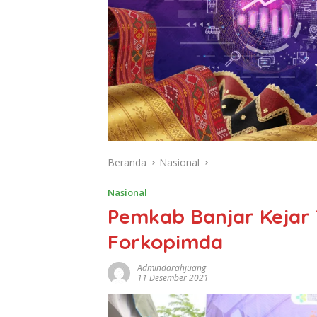
Beranda
Nasional
Nasional
Pemkab Banjar Kejar 
Forkopimda
Admindarahjuang
11 Desember 2021