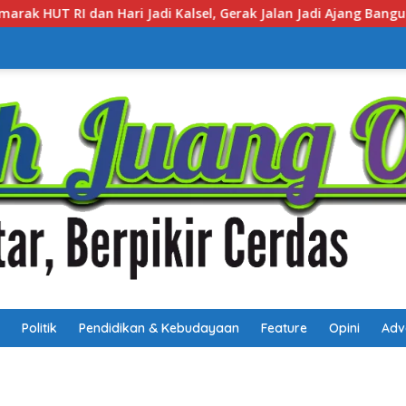
rak Jalan Jadi Ajang Bangun Karakter Generasi Muda
Muh
Politik
Pendidikan & Kebudayaan
Feature
Opini
Adv