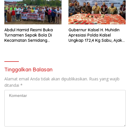
Abdul Hamid Resmi Buka
Gubernur Kalsel H. Muhidin
Turnamen Sepak Bola Di
Apresiasi Polda Kalsel
Kecamatan Semidang
Ungkap 172,4 Kg Sabu, Ajak
Gumay Dalam Rangka
Masyarakat Aktif Perangi
Menyambut HUT RI Ke-81
Narkoba
Tahun 2026
Tinggalkan Balasan
Alamat email Anda tidak akan dipublikasikan.
Ruas yang wajib
ditandai
*