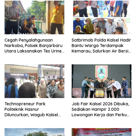
Cegah Penyalahgunaan
Satbrimob Polda Kalsel Hadir
Narkoba, Polsek Banjarbaru
Bantu Warga Terdampak
Utara Laksanakan Tes Urine
Kemarau, Salurkan Air Bersih
Mendadak bagi Personel
dan Layanan Kesehatan
Gratis
Technopreneur Park
Job Fair Kalsel 2026 Dibuka,
Politeknik Hasnur
Sediakan Hampir 2.000
Diluncurkan, Wagub Kalsel
Lowongan Kerja dan Perkuat
Ajak Mahasiswa Bangun
Sinergi Dunia Usaha
Usaha Berbasis Inovasi