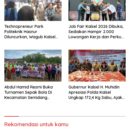
Technopreneur Park
Job Fair Kalsel 2026 Dibuka,
Politeknik Hasnur
Sediakan Hampir 2.000
Diluncurkan, Wagub Kalsel
Lowongan Kerja dan Perkuat
Ajak Mahasiswa Bangun
Sinergi Dunia Usaha
Usaha Berbasis Inovasi
Abdul Hamid Resmi Buka
Gubernur Kalsel H. Muhidin
Turnamen Sepak Bola Di
Apresiasi Polda Kalsel
Kecamatan Semidang
Ungkap 172,4 Kg Sabu, Ajak
Gumay Dalam Rangka
Masyarakat Aktif Perangi
Menyambut HUT RI Ke-81
Narkoba
Tahun 2026
Rekomendasi untuk kamu