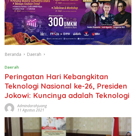
Beranda
Daerah
Daerah
Peringatan Hari Kebangkitan
Teknologi Nasional ke-26, Presiden
Jokowi: Kuncinya adalah Teknologi
Admindarahjuang
11 Agustus 2021