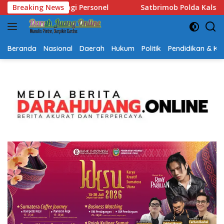
Langsung
brimob Polda Kalsel Hadir Bantu Warga Terdampak Kemarau, Sa
Breaking News
ke
konten
Beranda
Nasional
Daerah
Hukum
Politik
Pendidikan & K