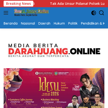
Langsung
dana! Polsek Lubuk Baja Ungkap Alasan Hentikan Laporan Peng
Breaking News
ke
konten
Beranda
Nasional
Daerah
Hukum
Politik
Pendidikan & K