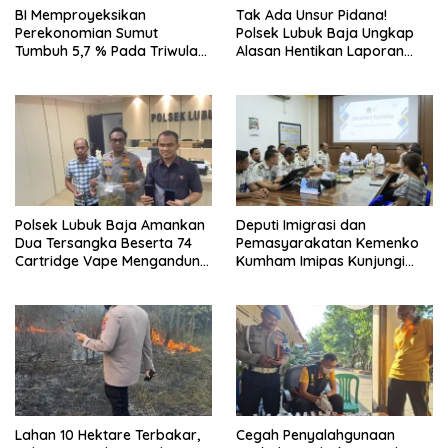
BI Memproyeksikan
Tak Ada Unsur Pidana!
Perekonomian Sumut
Polsek Lubuk Baja Ungkap
Tumbuh 5,7 % Pada Triwulan
Alasan Hentikan Laporan
II 2026
Pengawasan Anak Tanpa Izin
Polsek Lubuk Baja Amankan
Deputi Imigrasi dan
Dua Tersangka Beserta 74
Pemasyarakatan Kemenko
Cartridge Vape Mengandung
Kumham Imipas Kunjungi
Etomidate
Lapas Batam, Bahas
Overstaying dan KUHP Baru
Lahan 10 Hektare Terbakar,
Cegah Penyalahgunaan