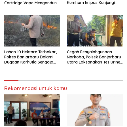
Kumham Imipas Kunjungi
Cartridge Vape Mengandung
Lapas Batam, Bahas
Etomidate
Overstaying dan KUHP Baru
Lahan 10 Hektare Terbakar,
Cegah Penyalahgunaan
Polres Banjarbaru Dalami
Narkoba, Polsek Banjarbaru
Dugaan Karhutla Sengaja
Utara Laksanakan Tes Urine
Dibakar
Mendadak bagi Personel
Rekomendasi untuk kamu