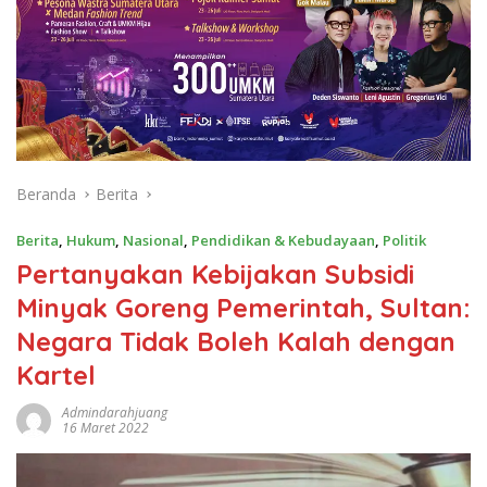
Beranda
Berita
Berita
,
Hukum
,
Nasional
,
Pendidikan & Kebudayaan
,
Politik
Pertanyakan Kebijakan Subsidi
Minyak Goreng Pemerintah, Sultan:
Negara Tidak Boleh Kalah dengan
Kartel
Admindarahjuang
16 Maret 2022