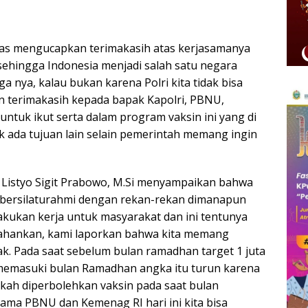
mas mengucapkan terimakasih atas kerjasamanya
ehingga Indonesia menjadi salah satu negara
 nya, kalau bukan karena Polri kita tidak bisa
an terimakasih kepada bapak Kapolri, PBNU,
tuk ikut serta dalam program vaksin ini yang di
 ada tujuan lain selain pemerintah memang ingin
rs. Listyo Sigit Prabowo, M.Si menyampaikan bahwa
 bersilaturahmi dengan rekan-rekan dimanapun
lakukan kerja untuk masyarakat dan ini tentunya
rtahankan, kami laporkan bahwa kita memang
ak. Pada saat sebelum bulan ramadhan target 1 juta
ta memasuki bulan Ramadhan angka itu turun karena
kah diperbolehkan vaksin pada saat bulan
sama PBNU dan Kemenag RI hari ini kita bisa