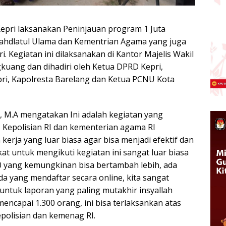
epri laksanakan Peninjauan program 1 Juta
Nahdlatul Ulama dan Kementrian Agama yang juga
i. Kegiatan ini dilaksanakan di Kantor Majelis Wakil
uang dan dihadiri oleh Ketua DPRD Kepri,
pri, Kapolresta Barelang dan Ketua PCNU Kota
oj, M.A mengatakan Ini adalah kegiatan yang
 Kepolisian RI dan kementerian agama RI
erja yang luar biasa agar bisa menjadi efektif dan
kat untuk mengikuti kegiatan ini sangat luar biasa
000 yang kemungkinan bisa bertambah lebih, ada
a yang mendaftar secara online, kita sangat
untuk laporan yang paling mutakhir insyallah
encapai 1.300 orang, ini bisa terlaksankan atas
epolisian dan kemenag RI.