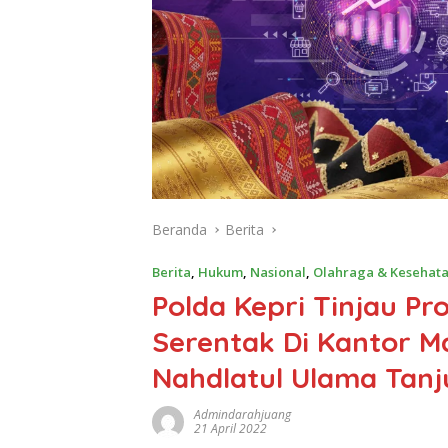
Beranda
Berita
Berita
,
Hukum
,
Nasional
,
Olahraga & Kesehat
Polda Kepri Tinjau Pr
Serentak Di Kantor M
Nahdlatul Ulama Tan
Admindarahjuang
21 April 2022