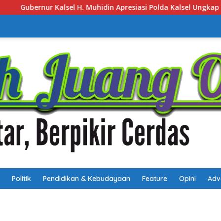
asi Polda Kalsel Ungkap 172,4 Kg Sabu, Ajak Masyarakat Aktif 
Politik
Pendidikan & Kebudayaan
Feature
Opini
Adv