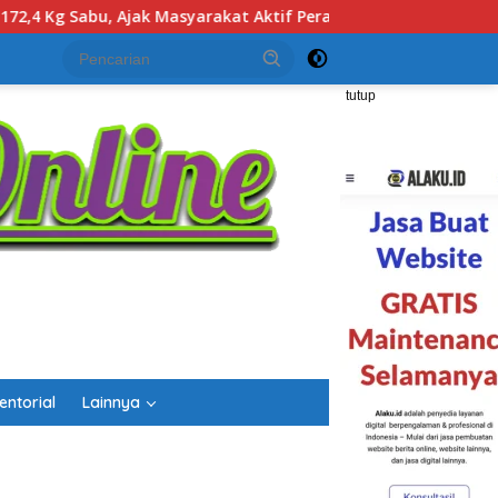
Perangi Narkoba
Polda Kalsel Musnahkan 172,4 Kilogram
tutup
entorial
Lainnya