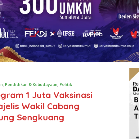
an
,
Pendidikan & Kebudayaan
,
Politik
ogram 1 Juta Vaksinasi
ajelis Wakil Cabang
jung Sengkuang