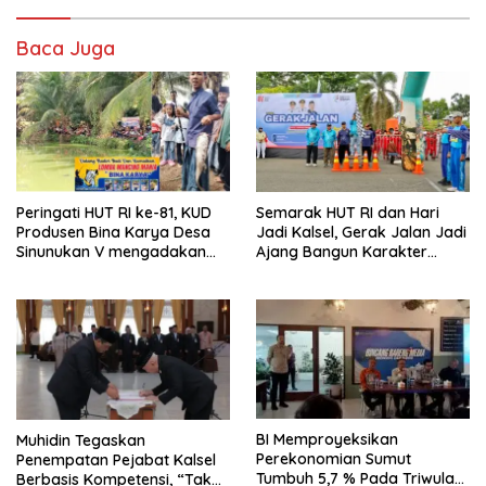
Baca Juga
Peringati HUT RI ke-81, KUD
Semarak HUT RI dan Hari
Produsen Bina Karya Desa
Jadi Kalsel, Gerak Jalan Jadi
Sinunukan V mengadakan
Ajang Bangun Karakter
Lomba Mancing Mania
Generasi Muda
BI Memproyeksikan
Muhidin Tegaskan
Perekonomian Sumut
Penempatan Pejabat Kalsel
Tumbuh 5,7 % Pada Triwulan
Berbasis Kompetensi, “Tak