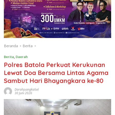
Beranda
Berita
Berita
,
Daerah
Polres Batola Perkuat Kerukunan
Lewat Doa Bersama Lintas Agama
Sambut Hari Bhayangkara ke-80
Darahjuangkalsel
30 Juni 2026