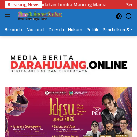
Langsung
ania
Breaking News
Semarak HUT RI dan Hari Jadi Kalsel, Gerak Jalan
ke
konten
Beranda
Nasional
Daerah
Hukum
Politik
Pendidikan & K