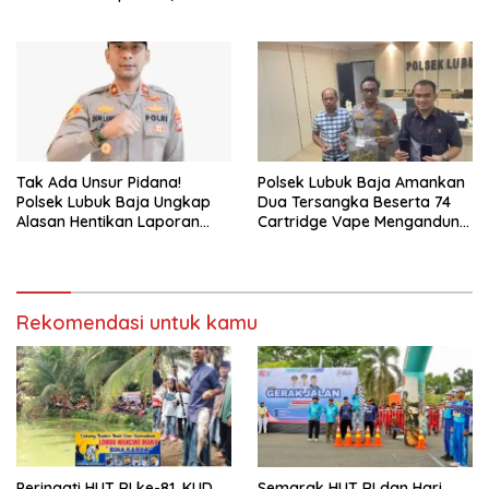
II 2026
Ada Lagi Pejabat Titipan
Tak Ada Unsur Pidana!
Polsek Lubuk Baja Amankan
Polsek Lubuk Baja Ungkap
Dua Tersangka Beserta 74
Alasan Hentikan Laporan
Cartridge Vape Mengandung
Pengawasan Anak Tanpa Izin
Etomidate
Rekomendasi untuk kamu
Peringati HUT RI ke-81, KUD
Semarak HUT RI dan Hari