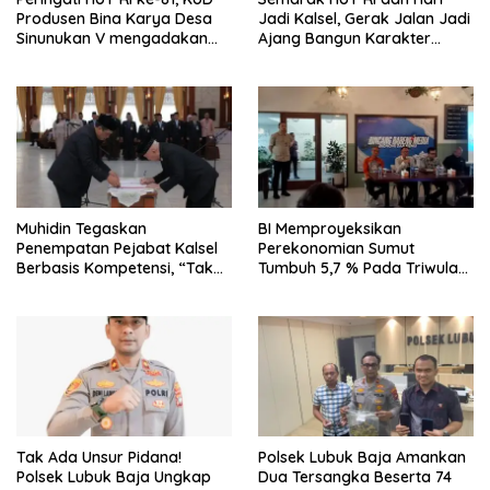
Produsen Bina Karya Desa
Jadi Kalsel, Gerak Jalan Jadi
Sinunukan V mengadakan
Ajang Bangun Karakter
Lomba Mancing Mania
Generasi Muda
Muhidin Tegaskan
BI Memproyeksikan
Penempatan Pejabat Kalsel
Perekonomian Sumut
Berbasis Kompetensi, “Tak
Tumbuh 5,7 % Pada Triwulan
Ada Lagi Pejabat Titipan
II 2026
Tak Ada Unsur Pidana!
Polsek Lubuk Baja Amankan
Polsek Lubuk Baja Ungkap
Dua Tersangka Beserta 74