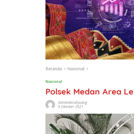
Beranda
Nasional
Nasional
Polsek Medan Area L
Admindarahjuang
9 Oktober 2021