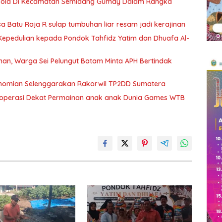
Bola Di Kecamatan Semidang Gumay Dalam Rangka
Batu Raja R sulap tumbuhan liar resam jadi kerajinan
epedulian kepada Pondok Tahfidz Yatim dan Dhuafa Al-
n, Warga Sei Pelungut Batam Minta APH Bertindak
nomian Selenggarakan Rakorwil TP2DD Sumatera
eroperasi Dekat Permainan anak anak Dunia Games WTB