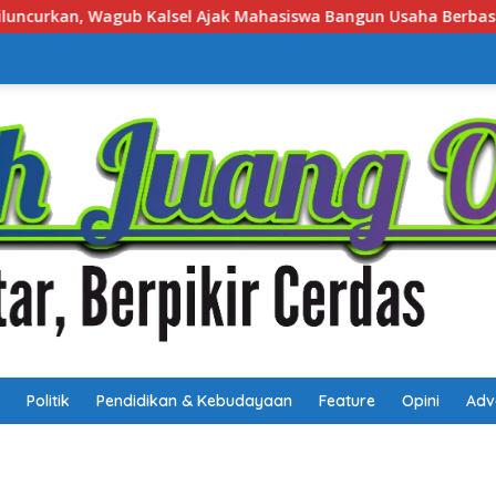
swa Bangun Usaha Berbasis Inovasi
Job Fair Kalsel 202
Politik
Pendidikan & Kebudayaan
Feature
Opini
Adv