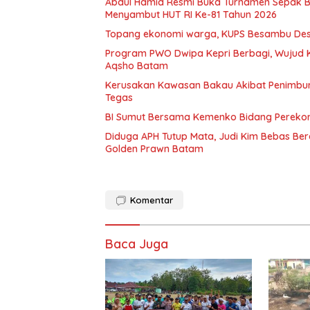
Abdul Hamid Resmi Buka Turnamen Sepak 
Menyambut HUT RI Ke-81 Tahun 2026
Topang ekonomi warga, KUPS Besambu Desa 
Program PWO Dwipa Kepri Berbagi, Wujud K
Aqsho Batam
Kerusakan Kawasan Bakau Akibat Penimbuna
Tegas
BI Sumut Bersama Kemenko Bidang Pereko
Diduga APH Tutup Mata, Judi Kim Bebas B
Golden Prawn Batam
Komentar
Baca Juga