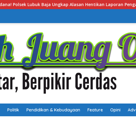
n Hentikan Laporan Pengawasan Anak Tanpa Izin
Polse
Politik
Pendidikan & Kebudayaan
Feature
Opini
Adv