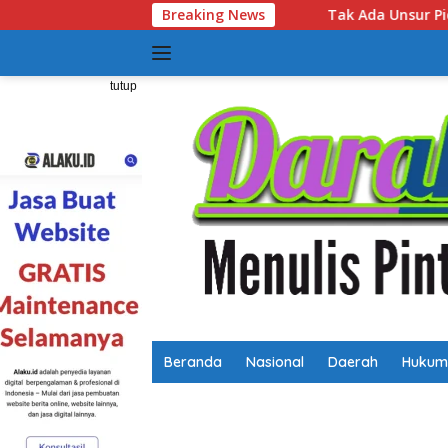
Langsung
Tak Ada Unsur Pidana! Polsek Lubuk Baja Ungkap Alasa
Breaking News
ke
konten
tutup
Beranda
Nasional
Daerah
Hukum