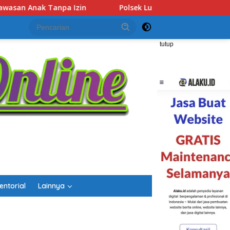
k Lubuk Baja Amankan Dua Tersangka Beserta 74 Cartridge Va
tutup
entorial
Lainnya