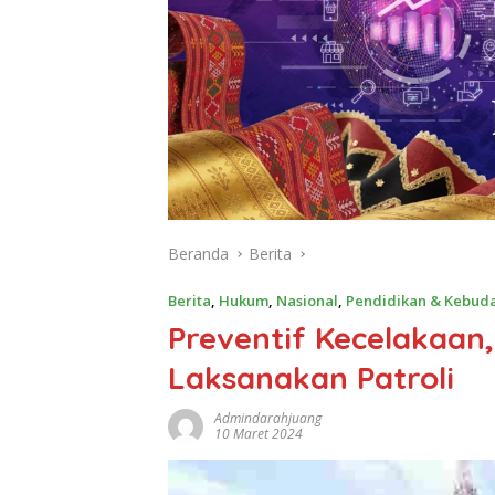
Beranda
Berita
Berita
,
Hukum
,
Nasional
,
Pendidikan & Kebud
Preventif Kecelakaan,
Laksanakan Patroli
Admindarahjuang
10 Maret 2024