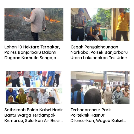
Generasi Muda
Ada Lagi Pejabat Titipan
Lahan 10 Hektare Terbakar,
Cegah Penyalahgunaan
Polres Banjarbaru Dalami
Narkoba, Polsek Banjarbaru
Dugaan Karhutla Sengaja
Utara Laksanakan Tes Urine
Dibakar
Mendadak bagi Personel
Satbrimob Polda Kalsel Hadir
Technopreneur Park
Bantu Warga Terdampak
Politeknik Hasnur
Kemarau, Salurkan Air Bersih
Diluncurkan, Wagub Kalsel
dan Layanan Kesehatan
Ajak Mahasiswa Bangun
Gratis
Usaha Berbasis Inovasi