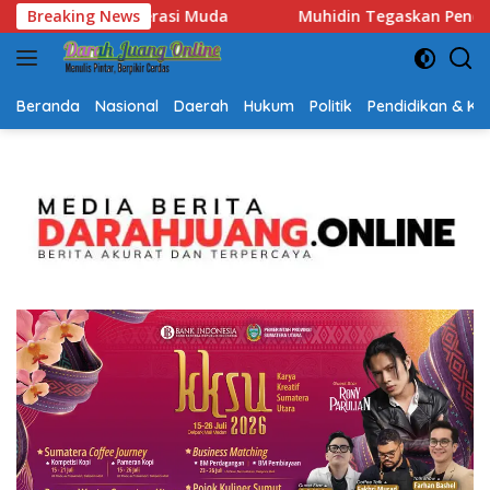
Langsung
 Tegaskan Penempatan Pejabat Kalsel Berbasis Kompetensi, “Ta
Breaking News
ke
konten
Beranda
Nasional
Daerah
Hukum
Politik
Pendidikan & K