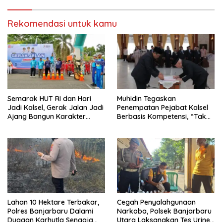
Rekomendasi untuk kamu
Semarak HUT RI dan Hari
Muhidin Tegaskan
Jadi Kalsel, Gerak Jalan Jadi
Penempatan Pejabat Kalsel
Ajang Bangun Karakter
Berbasis Kompetensi, “Tak
Generasi Muda
Ada Lagi Pejabat Titipan
Lahan 10 Hektare Terbakar,
Cegah Penyalahgunaan
Polres Banjarbaru Dalami
Narkoba, Polsek Banjarbaru
Dugaan Karhutla Sengaja
Utara Laksanakan Tes Urine