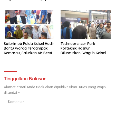
Dibakar
Mendadak bagi Personel
Satbrimob Polda Kalsel Hadir
Technopreneur Park
Bantu Warga Terdampak
Politeknik Hasnur
Kemarau, Salurkan Air Bersih
Diluncurkan, Wagub Kalsel
dan Layanan Kesehatan
Ajak Mahasiswa Bangun
Gratis
Usaha Berbasis Inovasi
Tinggalkan Balasan
Alamat email Anda tidak akan dipublikasikan.
Ruas yang wajib
ditandai
*