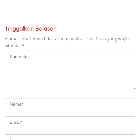
TP2DD Sumatera
Games WTB Golden Prawn
Batam
Tinggalkan Balasan
Alamat email Anda tidak akan dipublikasikan.
Ruas yang wajib
ditandai
*