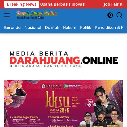
Langsung
Job Fair Kalsel 2026 Dibuka, Sediakan Hampir 2.000 Lowongan
Breaking News
ke
konten
Beranda
Nasional
Daerah
Hukum
Politik
Pendidikan & K