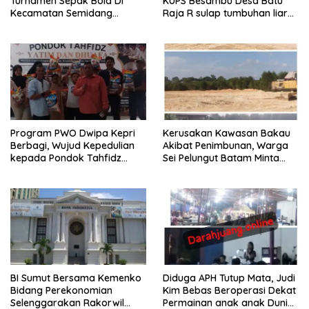
Turnamen Sepak Bola Di
KUPS Besambu Desa Batu
Kecamatan Semidang
Raja R sulap tumbuhan liar
Gumay Dalam Rangka
resam jadi kerajinan
Menyambut HUT RI Ke-81
Tahun 2026
Program PWO Dwipa Kepri
Kerusakan Kawasan Bakau
Berbagi, Wujud Kepedulian
Akibat Penimbunan, Warga
kepada Pondok Tahfidz
Sei Pelungut Batam Minta
Yatim dan Dhuafa Al-Aqsho
APH Bertindak Tegas
Batam
BI Sumut Bersama Kemenko
Diduga APH Tutup Mata, Judi
Bidang Perekonomian
Kim Bebas Beroperasi Dekat
Selenggarakan Rakorwil
Permainan anak anak Dunia