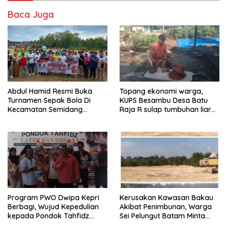
Baca Juga
Abdul Hamid Resmi Buka
Topang ekonomi warga,
Turnamen Sepak Bola Di
KUPS Besambu Desa Batu
Kecamatan Semidang
Raja R sulap tumbuhan liar
Gumay Dalam Rangka
resam jadi kerajinan
Menyambut HUT RI Ke-81
Tahun 2026
Program PWO Dwipa Kepri
Kerusakan Kawasan Bakau
Berbagi, Wujud Kepedulian
Akibat Penimbunan, Warga
kepada Pondok Tahfidz
Sei Pelungut Batam Minta
Yatim dan Dhuafa Al-Aqsho
APH Bertindak Tegas