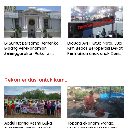
Batam
BI Sumut Bersama Kemenko
Diduga APH Tutup Mata, Judi
Bidang Perekonomian
Kim Bebas Beroperasi Dekat
Selenggarakan Rakorwil
Permainan anak anak Dunia
TP2DD Sumatera
Games WTB Golden Prawn
Batam
Rekomendasi untuk kamu
Abdul Hamid Resmi Buka
Topang ekonomi warga,