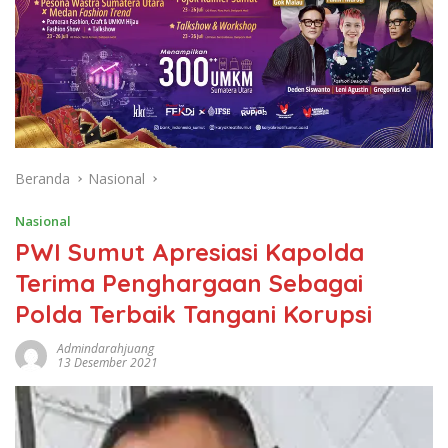
Beranda
Nasional
Nasional
PWI Sumut Apresiasi Kapolda
Terima Penghargaan Sebagai
Polda Terbaik Tangani Korupsi
Admindarahjuang
13 Desember 2021