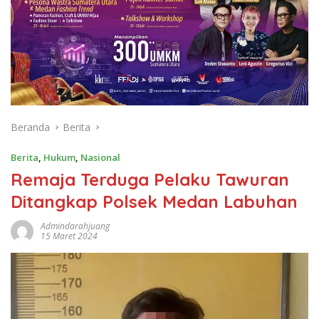
Beranda
Berita
Berita
,
Hukum
,
Nasional
Remaja Terduga Pelaku Tawuran
Ditangkap Polsek Medan Labuhan
Admindarahjuang
15 Maret 2024