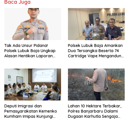
Baca Juga
Tak Ada Unsur Pidana!
Polsek Lubuk Baja Amankan
Polsek Lubuk Baja Ungkap
Dua Tersangka Beserta 74
Alasan Hentikan Laporan
Cartridge Vape Mengandung
Pengawasan Anak Tanpa Izin
Etomidate
Deputi Imigrasi dan
Lahan 10 Hektare Terbakar,
Pemasyarakatan Kemenko
Polres Banjarbaru Dalami
Kumham Imipas Kunjungi
Dugaan Karhutla Sengaja
Lapas Batam, Bahas
Dibakar
Overstaying dan KUHP Baru