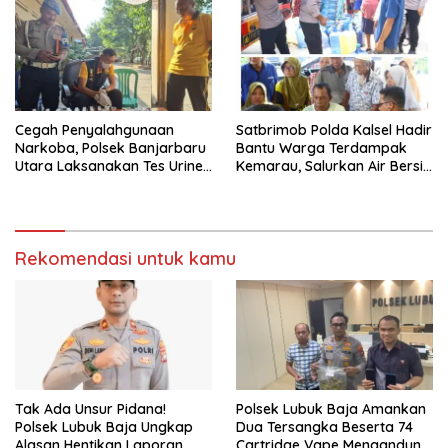
Cegah Penyalahgunaan
Satbrimob Polda Kalsel Hadir
Narkoba, Polsek Banjarbaru
Bantu Warga Terdampak
Utara Laksanakan Tes Urine
Kemarau, Salurkan Air Bersih
Mendadak bagi Personel
dan Layanan Kesehatan
Gratis
Rekomendasi untuk kamu
Tak Ada Unsur Pidana!
Polsek Lubuk Baja Amankan
Polsek Lubuk Baja Ungkap
Dua Tersangka Beserta 74
Alasan Hentikan Laporan
Cartridge Vape Mengandung