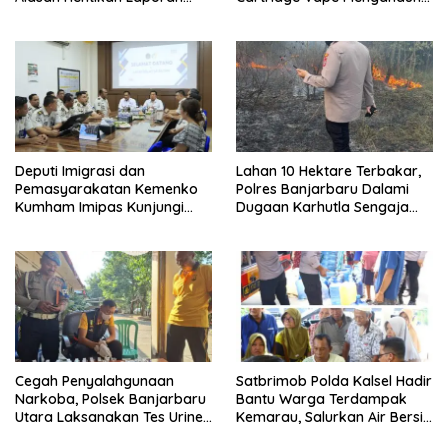
Pengawasan Anak Tanpa Izin
Etomidate
Deputi Imigrasi dan
Lahan 10 Hektare Terbakar,
Pemasyarakatan Kemenko
Polres Banjarbaru Dalami
Kumham Imipas Kunjungi
Dugaan Karhutla Sengaja
Lapas Batam, Bahas
Dibakar
Overstaying dan KUHP Baru
Cegah Penyalahgunaan
Satbrimob Polda Kalsel Hadir
Narkoba, Polsek Banjarbaru
Bantu Warga Terdampak
Utara Laksanakan Tes Urine
Kemarau, Salurkan Air Bersih
Mendadak bagi Personel
dan Layanan Kesehatan