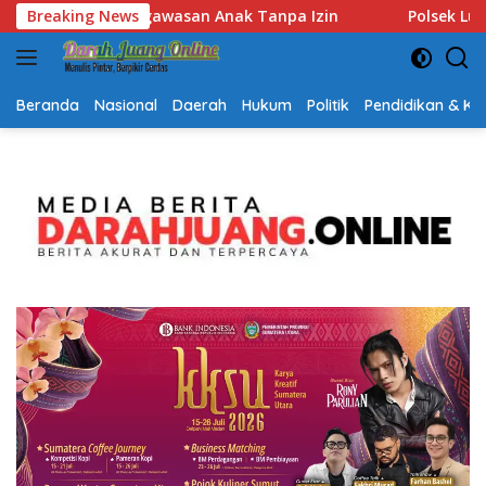
Langsung
Polsek Lubuk Baja Amankan Dua Tersangka Beserta 74 Cart
Breaking News
ke
konten
Beranda
Nasional
Daerah
Hukum
Politik
Pendidikan & K