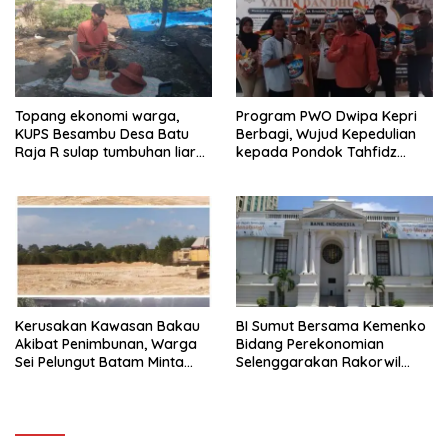
Topang ekonomi warga,
Program PWO Dwipa Kepri
KUPS Besambu Desa Batu
Berbagi, Wujud Kepedulian
Raja R sulap tumbuhan liar
kepada Pondok Tahfidz
resam jadi kerajinan
Yatim dan Dhuafa Al-Aqsho
Batam
Kerusakan Kawasan Bakau
BI Sumut Bersama Kemenko
Akibat Penimbunan, Warga
Bidang Perekonomian
Sei Pelungut Batam Minta
Selenggarakan Rakorwil
APH Bertindak Tegas
TP2DD Sumatera