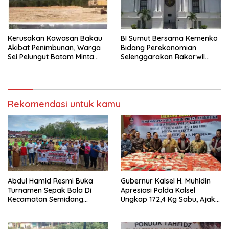
Kerusakan Kawasan Bakau
BI Sumut Bersama Kemenko
Akibat Penimbunan, Warga
Bidang Perekonomian
Sei Pelungut Batam Minta
Selenggarakan Rakorwil
APH Bertindak Tegas
TP2DD Sumatera
Rekomendasi untuk kamu
Abdul Hamid Resmi Buka
Gubernur Kalsel H. Muhidin
Turnamen Sepak Bola Di
Apresiasi Polda Kalsel
Kecamatan Semidang
Ungkap 172,4 Kg Sabu, Ajak
Gumay Dalam Rangka
Masyarakat Aktif Perangi
Menyambut HUT RI Ke-81
Narkoba
Tahun 2026