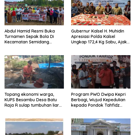
Abdul Hamid Resmi Buka
Gubernur Kalsel H. Muhidin
Turnamen Sepak Bola Di
Apresiasi Polda Kalsel
Kecamatan Semidang
Ungkap 172,4 Kg Sabu, Ajak
Gumay Dalam Rangka
Masyarakat Aktif Perangi
Menyambut HUT RI Ke-81
Narkoba
Tahun 2026
Program PWO Dwipa Kepri
Topang ekonomi warga,
Berbagi, Wujud Kepedulian
KUPS Besambu Desa Batu
kepada Pondok Tahfidz
Raja R sulap tumbuhan liar
Yatim dan Dhuafa Al-Aqsho
resam jadi kerajinan
Batam