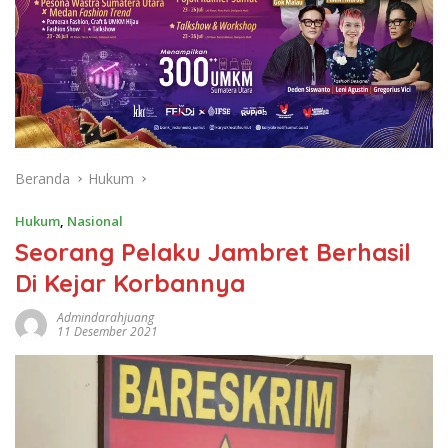
Beranda
Hukum
Hukum
,
Nasional
Seorang Pelaku Jambret Berhasil
Di Kejar Korbannya
Admindarahjuang
11 Desember 2021