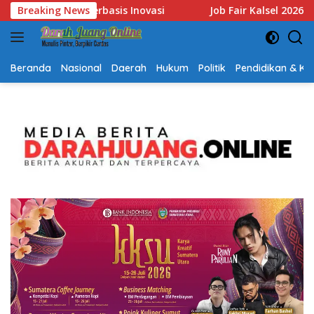
Langsung
sel 2026 Dibuka, Sediakan Hampir 2.000 Lowongan Kerja dan Perk
Breaking News
ke
konten
Beranda
Nasional
Daerah
Hukum
Politik
Pendidikan & K