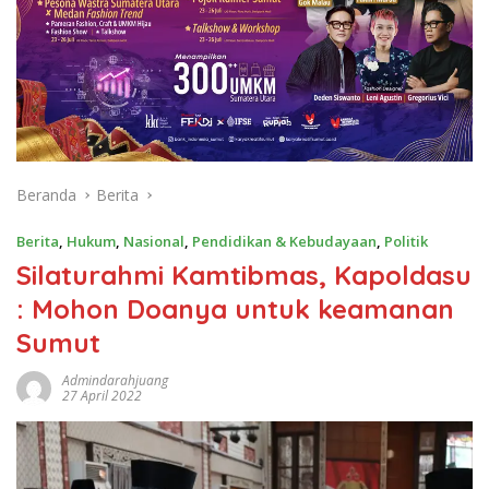
Beranda
Berita
Berita
,
Hukum
,
Nasional
,
Pendidikan & Kebudayaan
,
Politik
Silaturahmi Kamtibmas, Kapoldasu
: Mohon Doanya untuk keamanan
Sumut
Admindarahjuang
27 April 2022