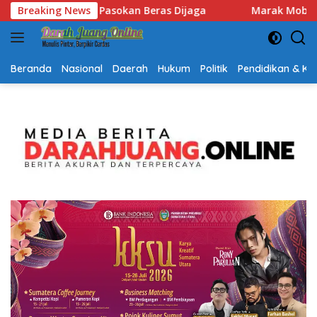
Langsung
Breaking News
Marak Mobil Bak Terbuka Angkut Orang, Satlantas Banjarb
ke
konten
Beranda
Nasional
Daerah
Hukum
Politik
Pendidikan & K