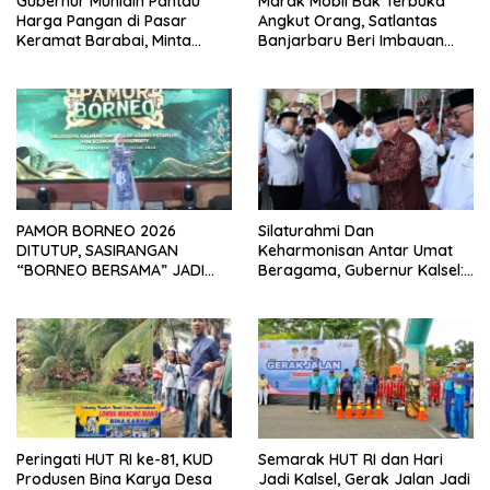
Gubernur Muhidin Pantau
Marak Mobil Bak Terbuka
Harga Pangan di Pasar
Angkut Orang, Satlantas
Keramat Barabai, Minta
Banjarbaru Beri Imbauan
Pasokan Beras Dijaga
Bahaya Fatalitas Kecelakaan
PAMOR BORNEO 2026
Silaturahmi Dan
DITUTUP, SASIRANGAN
Keharmonisan Antar Umat
“BORNEO BERSAMA” JADI
Beragama, Gubernur Kalsel:
SOROTAN
Pilar Kekuatan Indonesia
Peringati HUT RI ke-81, KUD
Semarak HUT RI dan Hari
Produsen Bina Karya Desa
Jadi Kalsel, Gerak Jalan Jadi