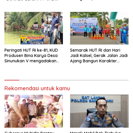
Pilar Kekuatan Indonesia
SOROTAN
Peringati HUT RI ke-81, KUD
Semarak HUT RI dan Hari
Produsen Bina Karya Desa
Jadi Kalsel, Gerak Jalan Jadi
Sinunukan V mengadakan
Ajang Bangun Karakter
Lomba Mancing Mania
Generasi Muda
Rekomendasi untuk kamu