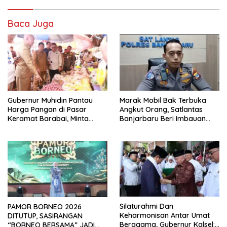
Baca Juga
Gubernur Muhidin Pantau
Marak Mobil Bak Terbuka
Harga Pangan di Pasar
Angkut Orang, Satlantas
Keramat Barabai, Minta
Banjarbaru Beri Imbauan
Pasokan Beras Dijaga
Bahaya Fatalitas Kecelakaan
Silaturahmi Dan
PAMOR BORNEO 2026
Keharmonisan Antar Umat
DITUTUP, SASIRANGAN
Beragama, Gubernur Kalsel:
“BORNEO BERSAMA” JADI