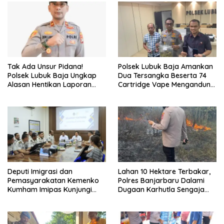
Tak Ada Unsur Pidana!
Polsek Lubuk Baja Amankan
Polsek Lubuk Baja Ungkap
Dua Tersangka Beserta 74
Alasan Hentikan Laporan
Cartridge Vape Mengandung
Pengawasan Anak Tanpa Izin
Etomidate
Deputi Imigrasi dan
Lahan 10 Hektare Terbakar,
Pemasyarakatan Kemenko
Polres Banjarbaru Dalami
Kumham Imipas Kunjungi
Dugaan Karhutla Sengaja
Lapas Batam, Bahas
Dibakar
Overstaying dan KUHP Baru