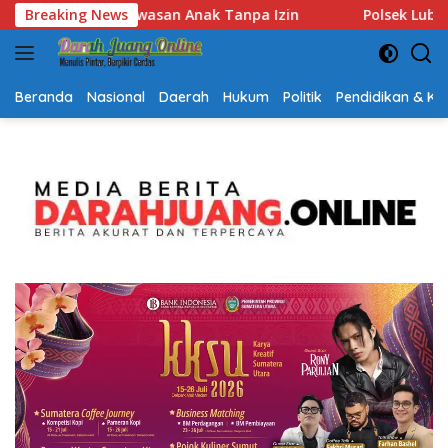
Langsung
in
Breaking News
Polsek Lubuk Baja Amankan Dua Tersangka Beserta
ke
konten
Beranda
Nasional
Daerah
Hukum
Politik
Pendidikan & K