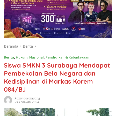
Beranda
Berita
Berita
,
Hukum
,
Nasional
,
Pendidikan & Kebudayaan
Siswa SMKN 3 Surabaya Mendapat
Pembekalan Bela Negara dan
Kedisiplinan di Markas Korem
084/BJ
Admindarahjuang
21 Februari 2024