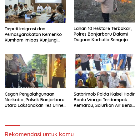
Lahan 10 Hektare Terbakar,
Deputi Imigrasi dan
Polres Banjarbaru Dalami
Pemasyarakatan Kemenko
Dugaan Karhutla Sengaja
Kumham Imipas Kunjungi
Dibakar
Lapas Batam, Bahas
Overstaying dan KUHP Baru
Cegah Penyalahgunaan
Satbrimob Polda Kalsel Hadir
Narkoba, Polsek Banjarbaru
Bantu Warga Terdampak
Utara Laksanakan Tes Urine
Kemarau, Salurkan Air Bersih
Mendadak bagi Personel
dan Layanan Kesehatan
Gratis
Rekomendasi untuk kamu