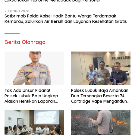
Laksanakan Tes Urine Mendadak bagi Personel
7 Agustus 2026
Satbrimob Polda Kalsel Hadir Bantu Warga Terdampak
Kemarau, Salurkan Air Bersih dan Layanan Kesehatan Gratis
Berita Olahraga
Tak Ada Unsur Pidana!
Polsek Lubuk Baja Amankan
Polsek Lubuk Baja Ungkap
Dua Tersangka Beserta 74
Alasan Hentikan Laporan
Cartridge Vape Mengandung
Pengawasan Anak Tanpa Izin
Etomidate