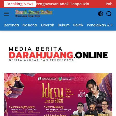
Langsung
Izin
Breaking News
Polsek Lubuk Baja Amankan Dua Tersangka Beser
ke
konten
Beranda
Nasional
Daerah
Hukum
Politik
Pendidikan & K