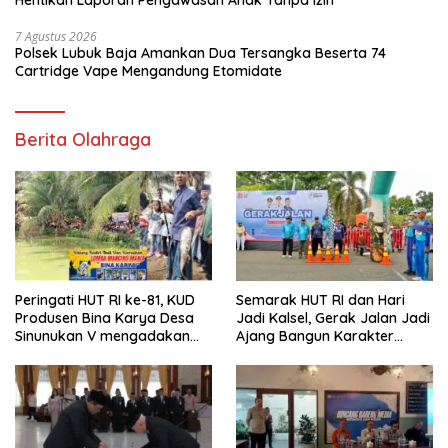
Hentikan Laporan Pengawasan Anak Tanpa Izin
7 Agustus 2026
Polsek Lubuk Baja Amankan Dua Tersangka Beserta 74
Cartridge Vape Mengandung Etomidate
Berita Olahraga
Peringati HUT RI ke-81, KUD
Semarak HUT RI dan Hari
Produsen Bina Karya Desa
Jadi Kalsel, Gerak Jalan Jadi
Sinunukan V mengadakan
Ajang Bangun Karakter
Lomba Mancing Mania
Generasi Muda