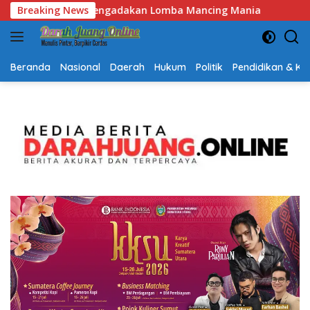
Langsung
ing Mania
Breaking News
Semarak HUT RI dan Hari Jadi Kalsel, Gerak 
ke
konten
Beranda
Nasional
Daerah
Hukum
Politik
Pendidikan & K