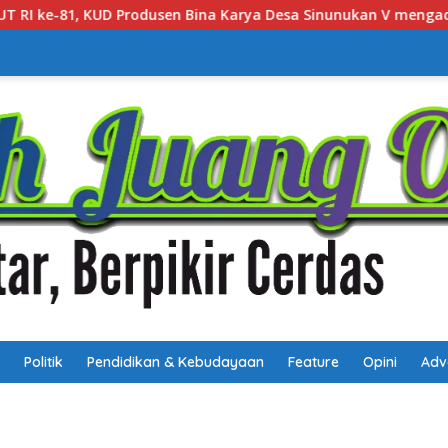
ya Desa Sinunukan V mengadakan Lomba Mancing Mania
Politik
Pendidikan & Kebudayaan
Feature
Opini
Adv