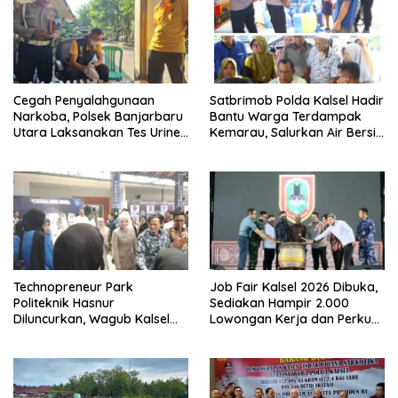
Cegah Penyalahgunaan
Satbrimob Polda Kalsel Hadir
Narkoba, Polsek Banjarbaru
Bantu Warga Terdampak
Utara Laksanakan Tes Urine
Kemarau, Salurkan Air Bersih
Mendadak bagi Personel
dan Layanan Kesehatan
Gratis
Technopreneur Park
Job Fair Kalsel 2026 Dibuka,
Politeknik Hasnur
Sediakan Hampir 2.000
Diluncurkan, Wagub Kalsel
Lowongan Kerja dan Perkuat
Ajak Mahasiswa Bangun
Sinergi Dunia Usaha
Usaha Berbasis Inovasi