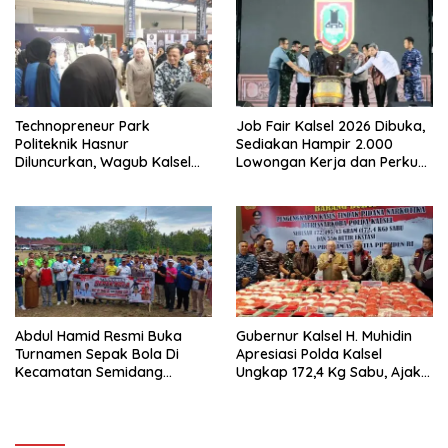
Technopreneur Park
Job Fair Kalsel 2026 Dibuka,
Politeknik Hasnur
Sediakan Hampir 2.000
Diluncurkan, Wagub Kalsel
Lowongan Kerja dan Perkuat
Ajak Mahasiswa Bangun
Sinergi Dunia Usaha
Usaha Berbasis Inovasi
Abdul Hamid Resmi Buka
Gubernur Kalsel H. Muhidin
Turnamen Sepak Bola Di
Apresiasi Polda Kalsel
Kecamatan Semidang
Ungkap 172,4 Kg Sabu, Ajak
Gumay Dalam Rangka
Masyarakat Aktif Perangi
Menyambut HUT RI Ke-81
Narkoba
Tahun 2026