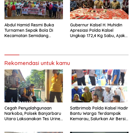
Abdul Hamid Resmi Buka
Gubernur Kalsel H. Muhidin
Turnamen Sepak Bola Di
Apresiasi Polda Kalsel
Kecamatan Semidang
Ungkap 172,4 Kg Sabu, Ajak
Gumay Dalam Rangka
Masyarakat Aktif Perangi
Menyambut HUT RI Ke-81
Narkoba
Tahun 2026
Rekomendasi untuk kamu
Cegah Penyalahgunaan
Satbrimob Polda Kalsel Hadir
Narkoba, Polsek Banjarbaru
Bantu Warga Terdampak
Utara Laksanakan Tes Urine
Kemarau, Salurkan Air Bersih
Mendadak bagi Personel
dan Layanan Kesehatan
Gratis