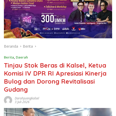
Beranda
Berita
Berita
,
Daerah
Tinjau Stok Beras di Kalsel, Ketua
Komisi IV DPR RI Apresiasi Kinerja
Bulog dan Dorong Revitalisasi
Gudang
Darahjuangkalsel
3 Juli 2026