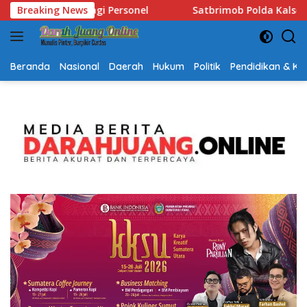
Langsung
a Kalsel Hadir Bantu Warga Terdampak Kemarau, Salurkan Air 
Breaking News
ke
konten
Beranda
Nasional
Daerah
Hukum
Politik
Pendidikan & K