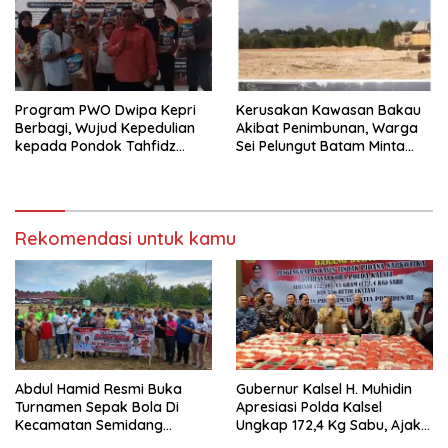
Program PWO Dwipa Kepri
Kerusakan Kawasan Bakau
Berbagi, Wujud Kepedulian
Akibat Penimbunan, Warga
kepada Pondok Tahfidz
Sei Pelungut Batam Minta
Yatim dan Dhuafa Al-Aqsho
APH Bertindak Tegas
Batam
Rekomendasi untuk kamu
Abdul Hamid Resmi Buka
Gubernur Kalsel H. Muhidin
Turnamen Sepak Bola Di
Apresiasi Polda Kalsel
Kecamatan Semidang
Ungkap 172,4 Kg Sabu, Ajak
Gumay Dalam Rangka
Masyarakat Aktif Perangi