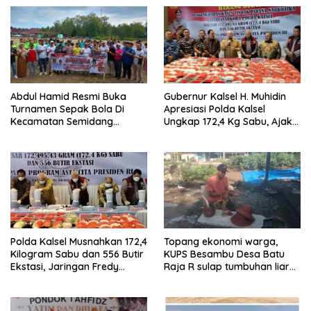
Abdul Hamid Resmi Buka
Gubernur Kalsel H. Muhidin
Turnamen Sepak Bola Di
Apresiasi Polda Kalsel
Kecamatan Semidang
Ungkap 172,4 Kg Sabu, Ajak
Gumay Dalam Rangka
Masyarakat Aktif Perangi
Menyambut HUT RI Ke-81
Narkoba
Tahun 2026
Polda Kalsel Musnahkan 172,4
Topang ekonomi warga,
Kilogram Sabu dan 556 Butir
KUPS Besambu Desa Batu
Ekstasi, Jaringan Fredy
Raja R sulap tumbuhan liar
Pratama Kembali
resam jadi kerajinan
Terbongkar