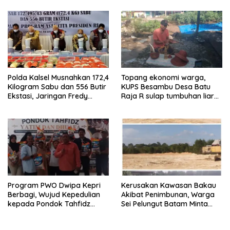
Menyambut HUT RI Ke-81
Narkoba
Tahun 2026
Polda Kalsel Musnahkan 172,4
Topang ekonomi warga,
Kilogram Sabu dan 556 Butir
KUPS Besambu Desa Batu
Ekstasi, Jaringan Fredy
Raja R sulap tumbuhan liar
Pratama Kembali
resam jadi kerajinan
Terbongkar
Program PWO Dwipa Kepri
Kerusakan Kawasan Bakau
Berbagi, Wujud Kepedulian
Akibat Penimbunan, Warga
kepada Pondok Tahfidz
Sei Pelungut Batam Minta
Yatim dan Dhuafa Al-Aqsho
APH Bertindak Tegas
Batam