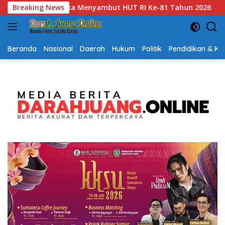
Langsung
026
Breaking News
Gubernur Kalsel H. Muhidin Apresiasi Polda Kalsel 
ke
konten
Beranda
Nasional
Daerah
Hukum
Politik
Pendidikan & K