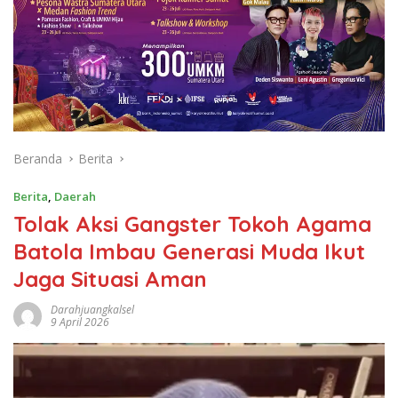
Beranda
Berita
Berita
,
Daerah
Tolak Aksi Gangster Tokoh Agama
Batola Imbau Generasi Muda Ikut
Jaga Situasi Aman
Darahjuangkalsel
9 April 2026