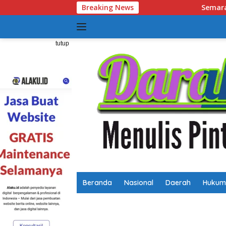
Langsung
Semarak HUT RI dan Hari Jadi Kalsel, Gerak
Breaking News
ke
konten
tutup
Beranda
Nasional
Daerah
Hukum