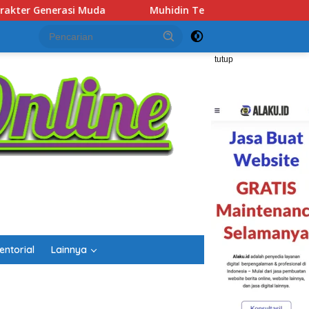
n Tegaskan Penempatan Pejabat Kalsel Berbasis Kompetensi, “T
tutup
entorial
Lainnya