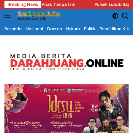
Langsung
lsek Lubuk Baja Amankan Dua Tersangka Beserta 74 Cartridg
Breaking News
ke
konten
Beranda
Nasional
Daerah
Hukum
Politik
Pendidikan & K