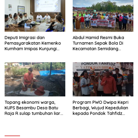
Deputi Imigrasi dan
Abdul Hamid Resmi Buka
Pemasyarakatan Kemenko
Turnamen Sepak Bola Di
Kumham Imipas Kunjungi
Kecamatan Semidang
Lapas Batam, Bahas
Gumay Dalam Rangka
Overstaying dan KUHP Baru
Menyambut HUT RI Ke-81
Tahun 2026
Topang ekonomi warga,
Program PWO Dwipa Kepri
KUPS Besambu Desa Batu
Berbagi, Wujud Kepedulian
Raja R sulap tumbuhan liar
kepada Pondok Tahfidz
resam jadi kerajinan
Yatim dan Dhuafa Al-Aqsho
Batam