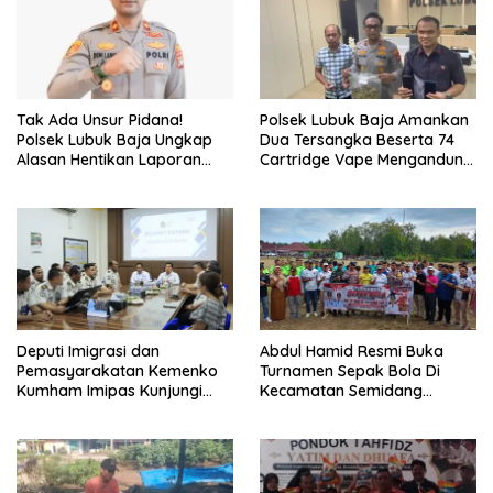
Tak Ada Unsur Pidana!
Polsek Lubuk Baja Amankan
Polsek Lubuk Baja Ungkap
Dua Tersangka Beserta 74
Alasan Hentikan Laporan
Cartridge Vape Mengandung
Pengawasan Anak Tanpa Izin
Etomidate
Deputi Imigrasi dan
Abdul Hamid Resmi Buka
Pemasyarakatan Kemenko
Turnamen Sepak Bola Di
Kumham Imipas Kunjungi
Kecamatan Semidang
Lapas Batam, Bahas
Gumay Dalam Rangka
Overstaying dan KUHP Baru
Menyambut HUT RI Ke-81
Tahun 2026