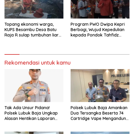
Topang ekonomi warga,
Program PWO Dwipa Kepri
KUPS Besambu Desa Batu
Berbagi, Wujud Kepedulian
Raja R sulap tumbuhan liar
kepada Pondok Tahfidz
resam jadi kerajinan
Yatim dan Dhuafa Al-Aqsho
Batam
Rekomendasi untuk kamu
Tak Ada Unsur Pidana!
Polsek Lubuk Baja Amankan
Polsek Lubuk Baja Ungkap
Dua Tersangka Beserta 74
Alasan Hentikan Laporan
Cartridge Vape Mengandung
Pengawasan Anak Tanpa Izin
Etomidate