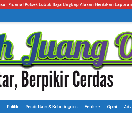
lasan Hentikan Laporan Pengawasan Anak Tanpa Izin
P
Politik
Pendidikan & Kebudayaan
Feature
Opini
Adv