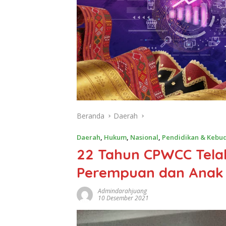
Beranda
Daerah
Daerah
,
Hukum
,
Nasional
,
Pendidikan & Kebu
22 Tahun CPWCC Telah
Perempuan dan Anak 
Admindarahjuang
10 Desember 2021