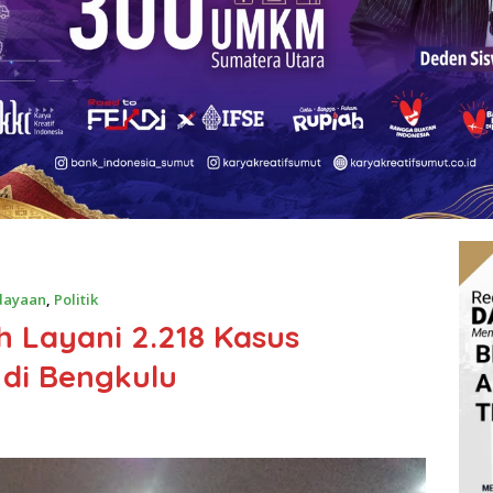
dayaan
,
Politik
 Layani 2.218 Kasus
di Bengkulu