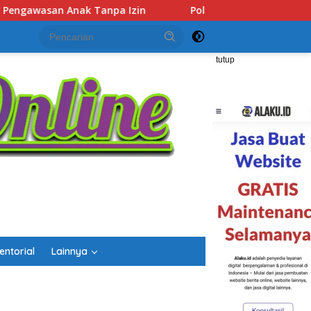
olsek Lubuk Baja Amankan Dua Tersangka Beserta 74 Cartridg
tutup
entorial
Lainnya