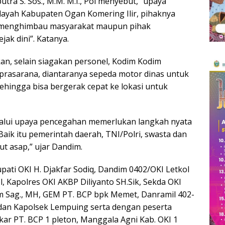
tra S. Sos., M.M. M.I., Pol menyebut, “upaya
layah Kabupaten Ogan Komering Ilir, pihaknya
rta menghimbau masyarakat maupun pihak
ak dini”. Katanya.
an, selain siagakan personel, Kodim Kodim
prasarana, diantaranya sepeda motor dinas untuk
 sehingga bisa bergerak cepat ke lokasi untuk
alui upaya pencegahan memerlukan langkah nyata
 Baik itu pemerintah daerah, TNI/Polri, swasta dan
ut asap,” ujar Dandim.
pati OKI H. Djakfar Sodiq, Dandim 0402/OKI Letkol
ol, Kapolres OKI AKBP Diliyanto SH.Sik, Sekda OKI
m Sag., MH, GEM PT. BCP bpk Memet, Danramil 402-
dan Kapolsek Lempuing serta dengan peserta
ar PT. BCP 1 pleton, Manggala Agni Kab. OKI 1