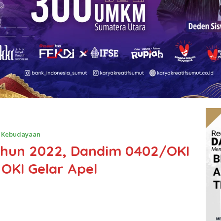
& Kebudayaan
Tahun 2022, Dandim 0402/OKI
OKI Gelar Apel