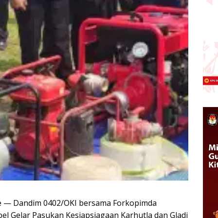
ine — Dandim 0402/OKI bersama Forkopimda
pel Gelar Pasukan Kesiapsiagaan Karhutla dan Gladi