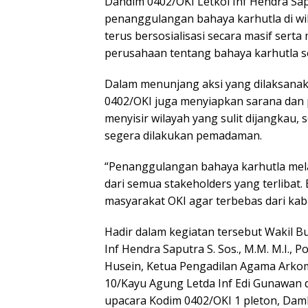
Dandim 0402/OKI Letkol Inf Hendra Sapu
penanggulangan bahaya karhutla di wi
terus bersosialisasi secara masif se
perusahaan tentang bahaya karhutla sej
Dalam menunjang aksi yang dilaksanak
0402/OKI juga menyiapkan sarana dan 
menyisir wilayah yang sulit dijangkau,
segera dilakukan pemadaman.
“Penanggulangan bahaya karhutla mel
dari semua stakeholders yang terlibat.
masyarakat OKI agar terbebas dari kab
Hadir dalam kegiatan tersebut Wakil Bu
Inf Hendra Saputra S. Sos., M.M. M.I., P
Husein, Ketua Pengadilan Agama Arko
10/Kayu Agung Letda Inf Edi Gunawan 
upacara Kodim 0402/OKI 1 pleton, Damk