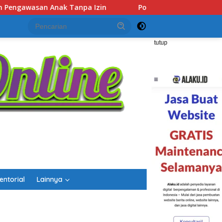
lsek Lubuk Baja Amankan Dua Tersangka Beserta 74 Cartridg
tutup
entorial
Lainnya