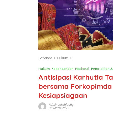
Beranda
Hukum
Hukum
,
Kebencanaan
,
Nasional
,
Pendidikan 
Antisipasi Karhutla 
bersama Forkopimda 
Kesiapsiagaan
Admindarahjuang
30 Maret 2022