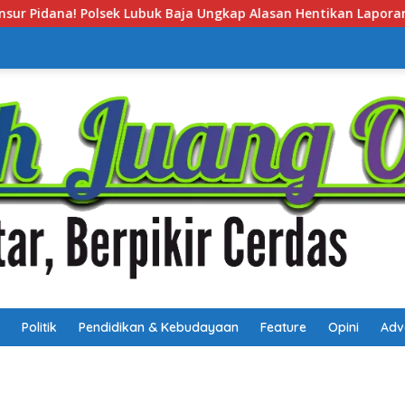
asan Hentikan Laporan Pengawasan Anak Tanpa Izin
Po
Politik
Pendidikan & Kebudayaan
Feature
Opini
Adv