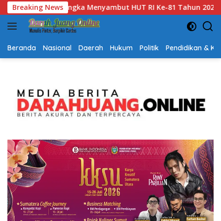
Langsung
n 2026
Breaking News
Gubernur Kalsel H. Muhidin Apresiasi Polda Kal
ke
konten
Beranda
Nasional
Daerah
Hukum
Politik
Pendidikan & K