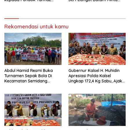
Yatim dan Dhuafa Al-Aqsho
APH Bertindak Tegas
Batam
Rekomendasi untuk kamu
Abdul Hamid Resmi Buka
Gubernur Kalsel H. Muhidin
Turnamen Sepak Bola Di
Apresiasi Polda Kalsel
Kecamatan Semidang
Ungkap 172,4 Kg Sabu, Ajak
Gumay Dalam Rangka
Masyarakat Aktif Perangi
Menyambut HUT RI Ke-81
Narkoba
Tahun 2026