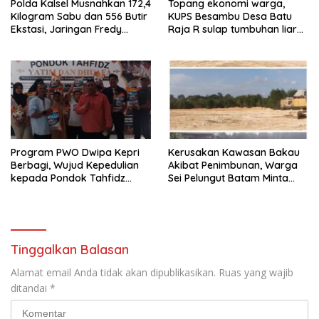
Polda Kalsel Musnahkan 172,4
Topang ekonomi warga,
Kilogram Sabu dan 556 Butir
KUPS Besambu Desa Batu
Ekstasi, Jaringan Fredy
Raja R sulap tumbuhan liar
Pratama Kembali
resam jadi kerajinan
Terbongkar
Program PWO Dwipa Kepri
Kerusakan Kawasan Bakau
Berbagi, Wujud Kepedulian
Akibat Penimbunan, Warga
kepada Pondok Tahfidz
Sei Pelungut Batam Minta
Yatim dan Dhuafa Al-Aqsho
APH Bertindak Tegas
Batam
Tinggalkan Balasan
Alamat email Anda tidak akan dipublikasikan.
Ruas yang wajib
ditandai
*