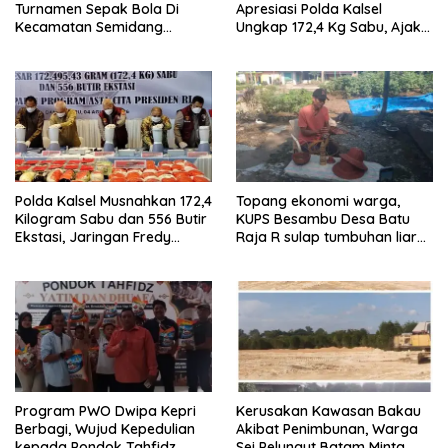
Turnamen Sepak Bola Di
Apresiasi Polda Kalsel
Kecamatan Semidang
Ungkap 172,4 Kg Sabu, Ajak
Gumay Dalam Rangka
Masyarakat Aktif Perangi
Menyambut HUT RI Ke-81
Narkoba
Tahun 2026
Polda Kalsel Musnahkan 172,4
Topang ekonomi warga,
Kilogram Sabu dan 556 Butir
KUPS Besambu Desa Batu
Ekstasi, Jaringan Fredy
Raja R sulap tumbuhan liar
Pratama Kembali
resam jadi kerajinan
Terbongkar
Program PWO Dwipa Kepri
Kerusakan Kawasan Bakau
Berbagi, Wujud Kepedulian
Akibat Penimbunan, Warga
kepada Pondok Tahfidz
Sei Pelungut Batam Minta