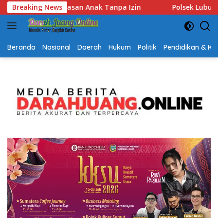
Langsung
Polsek Lubuk Baja Amankan Dua Tersangka Beserta 74 Cartri
Breaking News
ke
konten
Beranda
Nasional
Daerah
Hukum
Politik
Pendidikan & K