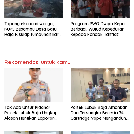
Topang ekonomi warga,
Program PWO Dwipa Kepri
KUPS Besambu Desa Batu
Berbagi, Wujud Kepedulian
Raja R sulap tumbuhan liar
kepada Pondok Tahfidz
resam jadi kerajinan
Yatim dan Dhuafa Al-Aqsho
Batam
Rekomendasi untuk kamu
Tak Ada Unsur Pidana!
Polsek Lubuk Baja Amankan
Polsek Lubuk Baja Ungkap
Dua Tersangka Beserta 74
Alasan Hentikan Laporan
Cartridge Vape Mengandung
Pengawasan Anak Tanpa Izin
Etomidate