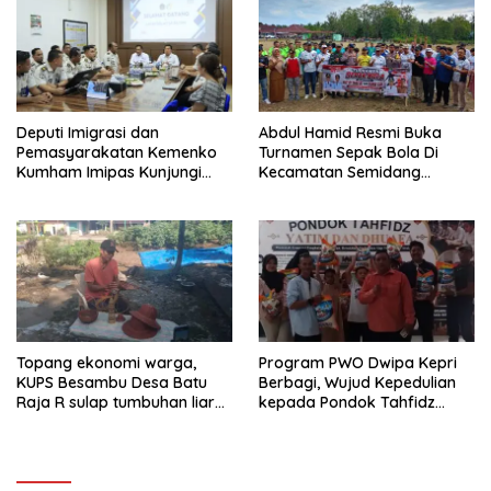
Deputi Imigrasi dan
Abdul Hamid Resmi Buka
Pemasyarakatan Kemenko
Turnamen Sepak Bola Di
Kumham Imipas Kunjungi
Kecamatan Semidang
Lapas Batam, Bahas
Gumay Dalam Rangka
Overstaying dan KUHP Baru
Menyambut HUT RI Ke-81
Tahun 2026
Topang ekonomi warga,
Program PWO Dwipa Kepri
KUPS Besambu Desa Batu
Berbagi, Wujud Kepedulian
Raja R sulap tumbuhan liar
kepada Pondok Tahfidz
resam jadi kerajinan
Yatim dan Dhuafa Al-Aqsho
Batam