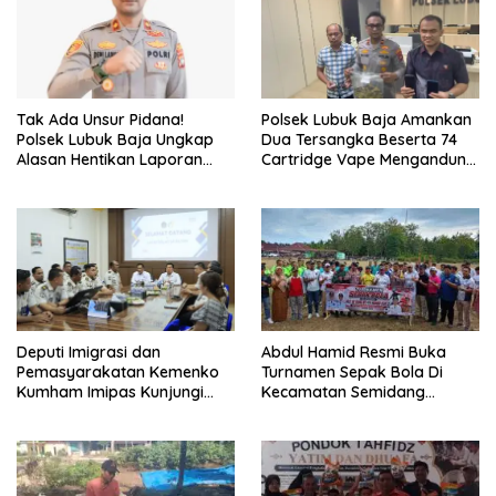
Tak Ada Unsur Pidana!
Polsek Lubuk Baja Amankan
Polsek Lubuk Baja Ungkap
Dua Tersangka Beserta 74
Alasan Hentikan Laporan
Cartridge Vape Mengandung
Pengawasan Anak Tanpa Izin
Etomidate
Abdul Hamid Resmi Buka
Deputi Imigrasi dan
Turnamen Sepak Bola Di
Pemasyarakatan Kemenko
Kecamatan Semidang
Kumham Imipas Kunjungi
Gumay Dalam Rangka
Lapas Batam, Bahas
Menyambut HUT RI Ke-81
Overstaying dan KUHP Baru
Tahun 2026