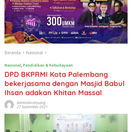
Beranda
Nasional
Nasional
,
Pendidikan & Kebudayaan
DPD BKPRMI Kota Palembang
bekerjasama dengan Masjid Babul
Ihsan adakan Khitan Massal
Admindarahjuang
27 September 2021