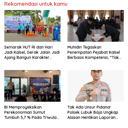
Rekomendasi untuk kamu
Semarak HUT RI dan Hari
Muhidin Tegaskan
Jadi Kalsel, Gerak Jalan Jadi
Penempatan Pejabat Kalsel
Ajang Bangun Karakter
Berbasis Kompetensi, “Tak
Generasi Muda
Ada Lagi Pejabat Titipan
BI Memproyeksikan
Tak Ada Unsur Pidana!
Perekonomian Sumut
Polsek Lubuk Baja Ungkap
Tumbuh 5,7 % Pada Triwulan
Alasan Hentikan Laporan
II 2026
Pengawasan Anak Tanpa Izin