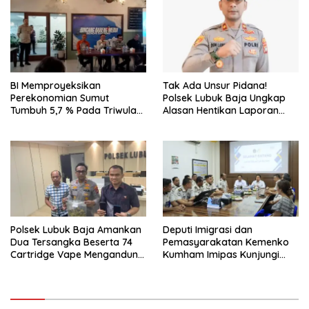
BI Memproyeksikan
Tak Ada Unsur Pidana!
Perekonomian Sumut
Polsek Lubuk Baja Ungkap
Tumbuh 5,7 % Pada Triwulan
Alasan Hentikan Laporan
II 2026
Pengawasan Anak Tanpa Izin
Polsek Lubuk Baja Amankan
Deputi Imigrasi dan
Dua Tersangka Beserta 74
Pemasyarakatan Kemenko
Cartridge Vape Mengandung
Kumham Imipas Kunjungi
Etomidate
Lapas Batam, Bahas
Overstaying dan KUHP Baru