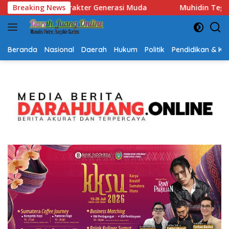
Langsung
Muhidin Tegaskan Penempatan Pejabat Kalsel Berbasis Komp
Breaking News
ke
konten
Beranda
Nasional
Daerah
Hukum
Politik
Pendidikan & K