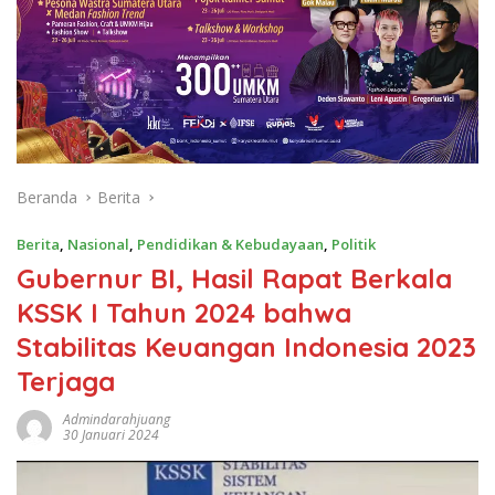
Beranda
Berita
Berita
,
Nasional
,
Pendidikan & Kebudayaan
,
Politik
Gubernur BI, Hasil Rapat Berkala
KSSK I Tahun 2024 bahwa
Stabilitas Keuangan Indonesia 2023
Terjaga
Admindarahjuang
30 Januari 2024