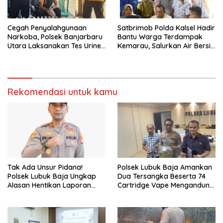
Cegah Penyalahgunaan
Satbrimob Polda Kalsel Hadir
Narkoba, Polsek Banjarbaru
Bantu Warga Terdampak
Utara Laksanakan Tes Urine
Kemarau, Salurkan Air Bersih
Mendadak bagi Personel
dan Layanan Kesehatan
Gratis
Rekomendasi untuk kamu
Tak Ada Unsur Pidana!
Polsek Lubuk Baja Amankan
Polsek Lubuk Baja Ungkap
Dua Tersangka Beserta 74
Alasan Hentikan Laporan
Cartridge Vape Mengandung
Pengawasan Anak Tanpa Izin
Etomidate