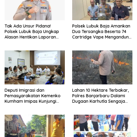
Tak Ada Unsur Pidana!
Polsek Lubuk Baja Amankan
Polsek Lubuk Baja Ungkap
Dua Tersangka Beserta 74
Alasan Hentikan Laporan
Cartridge Vape Mengandung
Pengawasan Anak Tanpa Izin
Etomidate
Deputi Imigrasi dan
Lahan 10 Hektare Terbakar,
Pemasyarakatan Kemenko
Polres Banjarbaru Dalami
Kumham Imipas Kunjungi
Dugaan Karhutla Sengaja
Lapas Batam, Bahas
Dibakar
Overstaying dan KUHP Baru