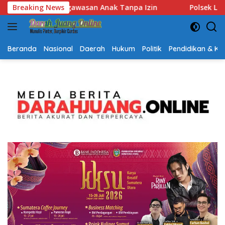
Langsung
Breaking News
Polsek Lubuk Baja Amankan Dua Tersangka Beserta 74 Ca
ke
konten
Beranda
Nasional
Daerah
Hukum
Politik
Pendidikan & K