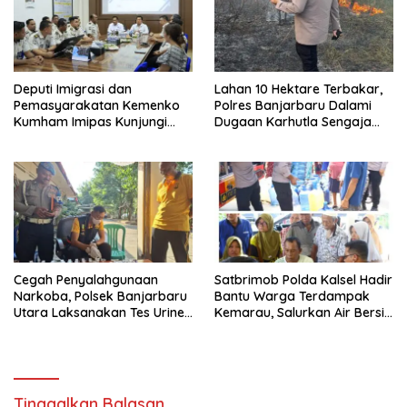
Deputi Imigrasi dan
Lahan 10 Hektare Terbakar,
Pemasyarakatan Kemenko
Polres Banjarbaru Dalami
Kumham Imipas Kunjungi
Dugaan Karhutla Sengaja
Lapas Batam, Bahas
Dibakar
Overstaying dan KUHP Baru
Cegah Penyalahgunaan
Satbrimob Polda Kalsel Hadir
Narkoba, Polsek Banjarbaru
Bantu Warga Terdampak
Utara Laksanakan Tes Urine
Kemarau, Salurkan Air Bersih
Mendadak bagi Personel
dan Layanan Kesehatan
Gratis
Tinggalkan Balasan