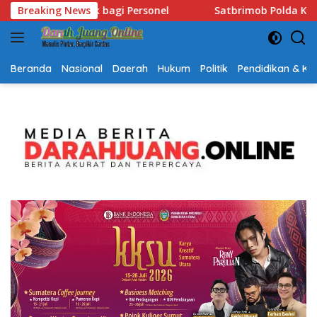
Langsung
b Polda Kalsel Hadir Bantu Warga Terdampak Kemarau, Salurka
Breaking News
ke
konten
Beranda
Nasional
Daerah
Hukum
Politik
Pendidikan & K