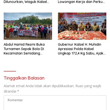
Diluncurkan, Wagub Kalsel
Lowongan Kerja dan Perkuat
Ajak Mahasiswa Bangun
Sinergi Dunia Usaha
Usaha Berbasis Inovasi
Abdul Hamid Resmi Buka
Gubernur Kalsel H. Muhidin
Turnamen Sepak Bola Di
Apresiasi Polda Kalsel
Kecamatan Semidang
Ungkap 172,4 Kg Sabu, Ajak
Gumay Dalam Rangka
Masyarakat Aktif Perangi
Menyambut HUT RI Ke-81
Narkoba
Tahun 2026
Tinggalkan Balasan
Alamat email Anda tidak akan dipublikasikan.
Ruas yang wajib
ditandai
*