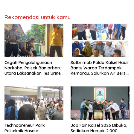
Menyambut HUT RI Ke-81
Narkoba
Tahun 2026
Rekomendasi untuk kamu
Cegah Penyalahgunaan
Satbrimob Polda Kalsel Hadir
Narkoba, Polsek Banjarbaru
Bantu Warga Terdampak
Utara Laksanakan Tes Urine
Kemarau, Salurkan Air Bersih
Mendadak bagi Personel
dan Layanan Kesehatan
Gratis
Technopreneur Park
Job Fair Kalsel 2026 Dibuka,
Politeknik Hasnur
Sediakan Hampir 2.000