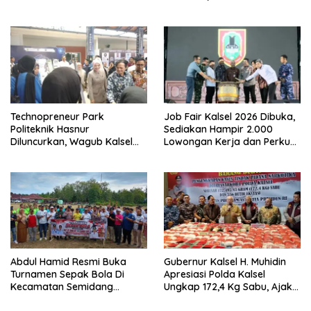
Mendadak bagi Personel
dan Layanan Kesehatan
Gratis
Technopreneur Park
Job Fair Kalsel 2026 Dibuka,
Politeknik Hasnur
Sediakan Hampir 2.000
Diluncurkan, Wagub Kalsel
Lowongan Kerja dan Perkuat
Ajak Mahasiswa Bangun
Sinergi Dunia Usaha
Usaha Berbasis Inovasi
Abdul Hamid Resmi Buka
Gubernur Kalsel H. Muhidin
Turnamen Sepak Bola Di
Apresiasi Polda Kalsel
Kecamatan Semidang
Ungkap 172,4 Kg Sabu, Ajak
Gumay Dalam Rangka
Masyarakat Aktif Perangi