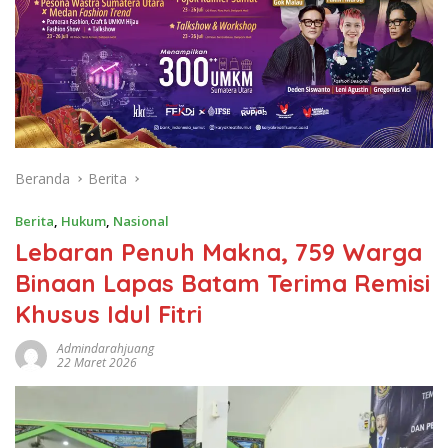
Beranda
Berita
Berita
,
Hukum
,
Nasional
Lebaran Penuh Makna, 759 Warga
Binaan Lapas Batam Terima Remisi
Khusus Idul Fitri
Admindarahjuang
22 Maret 2026