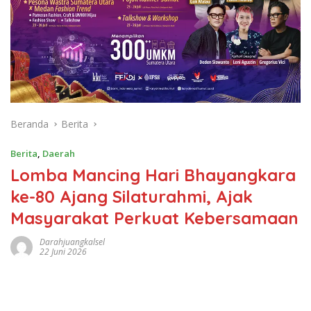
Beranda
Berita
Berita
,
Daerah
Lomba Mancing Hari Bhayangkara
ke-80 Ajang Silaturahmi, Ajak
Masyarakat Perkuat Kebersamaan
Darahjuangkalsel
22 Juni 2026