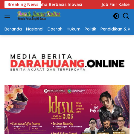
Langsung
 Kalsel 2026 Dibuka, Sediakan Hampir 2.000 Lowongan Kerja dan
Breaking News
ke
konten
Beranda
Nasional
Daerah
Hukum
Politik
Pendidikan & K