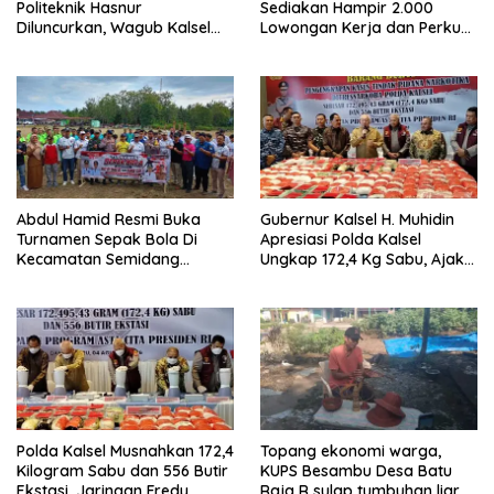
Politeknik Hasnur
Sediakan Hampir 2.000
Diluncurkan, Wagub Kalsel
Lowongan Kerja dan Perkuat
Ajak Mahasiswa Bangun
Sinergi Dunia Usaha
Usaha Berbasis Inovasi
Abdul Hamid Resmi Buka
Gubernur Kalsel H. Muhidin
Turnamen Sepak Bola Di
Apresiasi Polda Kalsel
Kecamatan Semidang
Ungkap 172,4 Kg Sabu, Ajak
Gumay Dalam Rangka
Masyarakat Aktif Perangi
Menyambut HUT RI Ke-81
Narkoba
Tahun 2026
Polda Kalsel Musnahkan 172,4
Topang ekonomi warga,
Kilogram Sabu dan 556 Butir
KUPS Besambu Desa Batu
Ekstasi, Jaringan Fredy
Raja R sulap tumbuhan liar