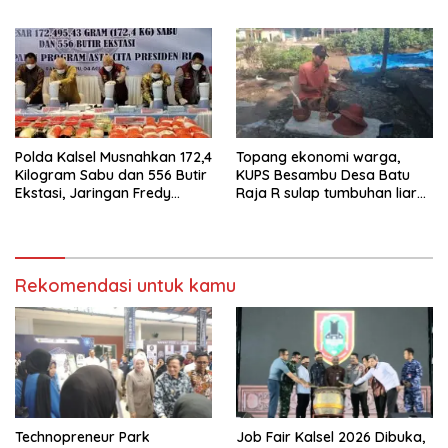
Gumay Dalam Rangka
Masyarakat Aktif Perangi
Menyambut HUT RI Ke-81
Narkoba
Tahun 2026
Polda Kalsel Musnahkan 172,4
Topang ekonomi warga,
Kilogram Sabu dan 556 Butir
KUPS Besambu Desa Batu
Ekstasi, Jaringan Fredy
Raja R sulap tumbuhan liar
Pratama Kembali
resam jadi kerajinan
Terbongkar
Rekomendasi untuk kamu
Technopreneur Park
Job Fair Kalsel 2026 Dibuka,