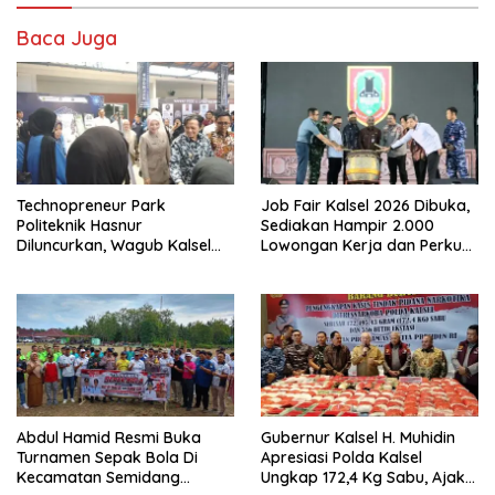
Baca Juga
Technopreneur Park
Job Fair Kalsel 2026 Dibuka,
Politeknik Hasnur
Sediakan Hampir 2.000
Diluncurkan, Wagub Kalsel
Lowongan Kerja dan Perkuat
Ajak Mahasiswa Bangun
Sinergi Dunia Usaha
Usaha Berbasis Inovasi
Abdul Hamid Resmi Buka
Gubernur Kalsel H. Muhidin
Turnamen Sepak Bola Di
Apresiasi Polda Kalsel
Kecamatan Semidang
Ungkap 172,4 Kg Sabu, Ajak