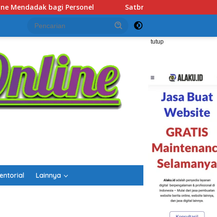
rimob Polda Kalsel Hadir Bantu Warga Terdampak Kemarau, Sal
tutup
entorial
Lainnya