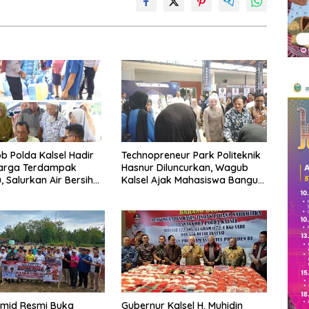
b Polda Kalsel Hadir
Technopreneur Park Politeknik
arga Terdampak
Hasnur Diluncurkan, Wagub
 Salurkan Air Bersih
Kalsel Ajak Mahasiswa Bangun
nan Kesehatan Gratis
Usaha Berbasis Inovasi
amid Resmi Buka
Gubernur Kalsel H. Muhidin