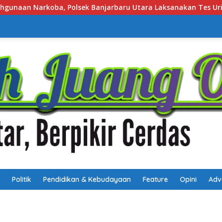
ra Laksanakan Tes Urine Mendadak bagi Personel
Satb
Politik
Pendidikan & Kebudayaan
Feature
Opini
Adv