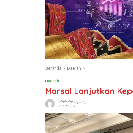
Beranda
Daerah
Daerah
Marsal Lanjutkan Ke
Admindarahjuang
26 Juni 2021