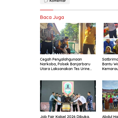
Komentar
Baca Juga
Cegah Penyalahgunaan
Satbrimo
Narkoba, Polsek Banjarbaru
Bantu W
Utara Laksanakan Tes Urine
Kemarau,
Mendadak bagi Personel
dan Laya
Job Fair Kalsel 2026 Dibuka,
Abdul H