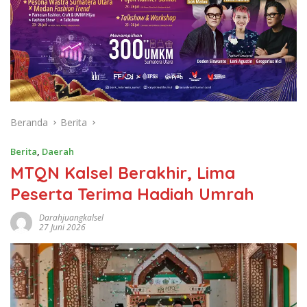
Beranda
Berita
Berita
,
Daerah
MTQN Kalsel Berakhir, Lima
Peserta Terima Hadiah Umrah
Darahjuangkalsel
27 Juni 2026