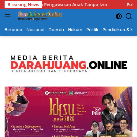
Langsung
n
Breaking News
Polsek Lubuk Baja Amankan Dua Tersangka Beserta 
ke
konten
Beranda
Nasional
Daerah
Hukum
Politik
Pendidikan & K