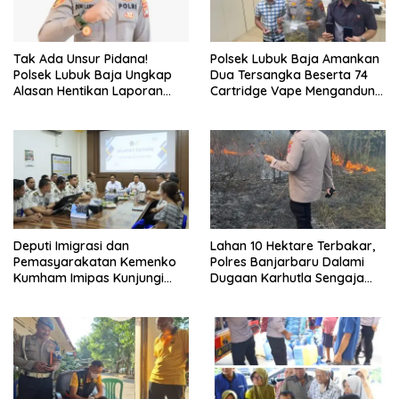
Tak Ada Unsur Pidana!
Polsek Lubuk Baja Amankan
Polsek Lubuk Baja Ungkap
Dua Tersangka Beserta 74
Alasan Hentikan Laporan
Cartridge Vape Mengandung
Pengawasan Anak Tanpa Izin
Etomidate
Deputi Imigrasi dan
Lahan 10 Hektare Terbakar,
Pemasyarakatan Kemenko
Polres Banjarbaru Dalami
Kumham Imipas Kunjungi
Dugaan Karhutla Sengaja
Lapas Batam, Bahas
Dibakar
Overstaying dan KUHP Baru