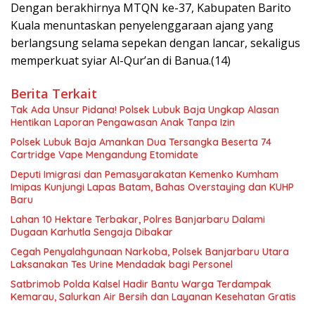
Dengan berakhirnya MTQN ke-37, Kabupaten Barito
Kuala menuntaskan penyelenggaraan ajang yang
berlangsung selama sepekan dengan lancar, sekaligus
memperkuat syiar Al-Qur’an di Banua.(14)
Berita Terkait
Tak Ada Unsur Pidana! Polsek Lubuk Baja Ungkap Alasan
Hentikan Laporan Pengawasan Anak Tanpa Izin
Polsek Lubuk Baja Amankan Dua Tersangka Beserta 74
Cartridge Vape Mengandung Etomidate
Deputi Imigrasi dan Pemasyarakatan Kemenko Kumham
Imipas Kunjungi Lapas Batam, Bahas Overstaying dan KUHP
Baru
Lahan 10 Hektare Terbakar, Polres Banjarbaru Dalami
Dugaan Karhutla Sengaja Dibakar
Cegah Penyalahgunaan Narkoba, Polsek Banjarbaru Utara
Laksanakan Tes Urine Mendadak bagi Personel
Satbrimob Polda Kalsel Hadir Bantu Warga Terdampak
Kemarau, Salurkan Air Bersih dan Layanan Kesehatan Gratis