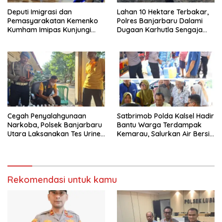
Deputi Imigrasi dan
Lahan 10 Hektare Terbakar,
Pemasyarakatan Kemenko
Polres Banjarbaru Dalami
Kumham Imipas Kunjungi
Dugaan Karhutla Sengaja
Lapas Batam, Bahas
Dibakar
Overstaying dan KUHP Baru
Cegah Penyalahgunaan
Satbrimob Polda Kalsel Hadir
Narkoba, Polsek Banjarbaru
Bantu Warga Terdampak
Utara Laksanakan Tes Urine
Kemarau, Salurkan Air Bersih
Mendadak bagi Personel
dan Layanan Kesehatan
Gratis
Rekomendasi untuk kamu