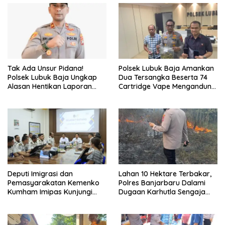
Tak Ada Unsur Pidana!
Polsek Lubuk Baja Amankan
Polsek Lubuk Baja Ungkap
Dua Tersangka Beserta 74
Alasan Hentikan Laporan
Cartridge Vape Mengandung
Pengawasan Anak Tanpa Izin
Etomidate
Deputi Imigrasi dan
Lahan 10 Hektare Terbakar,
Pemasyarakatan Kemenko
Polres Banjarbaru Dalami
Kumham Imipas Kunjungi
Dugaan Karhutla Sengaja
Lapas Batam, Bahas
Dibakar
Overstaying dan KUHP Baru