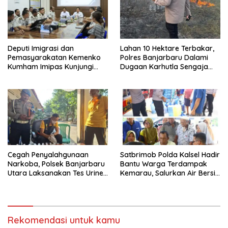
Deputi Imigrasi dan
Lahan 10 Hektare Terbakar,
Pemasyarakatan Kemenko
Polres Banjarbaru Dalami
Kumham Imipas Kunjungi
Dugaan Karhutla Sengaja
Lapas Batam, Bahas
Dibakar
Overstaying dan KUHP Baru
Cegah Penyalahgunaan
Satbrimob Polda Kalsel Hadir
Narkoba, Polsek Banjarbaru
Bantu Warga Terdampak
Utara Laksanakan Tes Urine
Kemarau, Salurkan Air Bersih
Mendadak bagi Personel
dan Layanan Kesehatan
Gratis
Rekomendasi untuk kamu