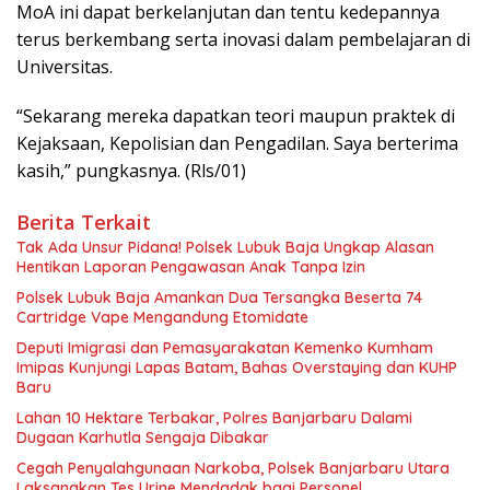
MoA ini dapat berkelanjutan dan tentu kedepannya
terus berkembang serta inovasi dalam pembelajaran di
Universitas.
“Sekarang mereka dapatkan teori maupun praktek di
Kejaksaan, Kepolisian dan Pengadilan. Saya berterima
kasih,” pungkasnya. (Rls/01)
Berita Terkait
Tak Ada Unsur Pidana! Polsek Lubuk Baja Ungkap Alasan
Hentikan Laporan Pengawasan Anak Tanpa Izin
Polsek Lubuk Baja Amankan Dua Tersangka Beserta 74
Cartridge Vape Mengandung Etomidate
Deputi Imigrasi dan Pemasyarakatan Kemenko Kumham
Imipas Kunjungi Lapas Batam, Bahas Overstaying dan KUHP
Baru
Lahan 10 Hektare Terbakar, Polres Banjarbaru Dalami
Dugaan Karhutla Sengaja Dibakar
Cegah Penyalahgunaan Narkoba, Polsek Banjarbaru Utara
Laksanakan Tes Urine Mendadak bagi Personel