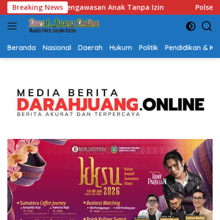
Langsung
anpa Izin
Breaking News
Polsek Lubuk Baja Amankan Dua Tersangka 
ke
konten
Beranda
Nasional
Daerah
Hukum
Politik
Pendidikan & K