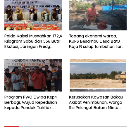
Tahun 2026
Polda Kalsel Musnahkan 172,4
Topang ekonomi warga,
Kilogram Sabu dan 556 Butir
KUPS Besambu Desa Batu
Ekstasi, Jaringan Fredy
Raja R sulap tumbuhan liar
Pratama Kembali
resam jadi kerajinan
Terbongkar
Program PWO Dwipa Kepri
Kerusakan Kawasan Bakau
Berbagi, Wujud Kepedulian
Akibat Penimbunan, Warga
kepada Pondok Tahfidz
Sei Pelungut Batam Minta
Yatim dan Dhuafa Al-Aqsho
APH Bertindak Tegas
Batam