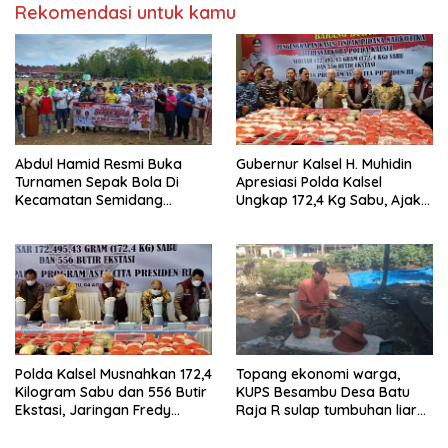
Rekomendasi untuk kamu
Abdul Hamid Resmi Buka
Gubernur Kalsel H. Muhidin
Turnamen Sepak Bola Di
Apresiasi Polda Kalsel
Kecamatan Semidang
Ungkap 172,4 Kg Sabu, Ajak
Gumay Dalam Rangka
Masyarakat Aktif Perangi
Menyambut HUT RI Ke-81
Narkoba
Tahun 2026
Polda Kalsel Musnahkan 172,4
Topang ekonomi warga,
Kilogram Sabu dan 556 Butir
KUPS Besambu Desa Batu
Ekstasi, Jaringan Fredy
Raja R sulap tumbuhan liar
Pratama Kembali
resam jadi kerajinan
Terbongkar