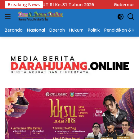
Langsung
Gubernur Kalsel H. Muhidin Apresiasi Polda Kalsel Ungkap 17
Breaking News
ke
konten
Beranda
Nasional
Daerah
Hukum
Politik
Pendidikan & K