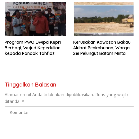
Program PWO Dwipa Kepri
Kerusakan Kawasan Bakau
Berbagi, Wujud Kepedulian
Akibat Penimbunan, Warga
kepada Pondok Tahfidz
Sei Pelungut Batam Minta
Yatim dan Dhuafa Al-Aqsho
APH Bertindak Tegas
Batam
Tinggalkan Balasan
Alamat email Anda tidak akan dipublikasikan.
Ruas yang wajib
ditandai
*