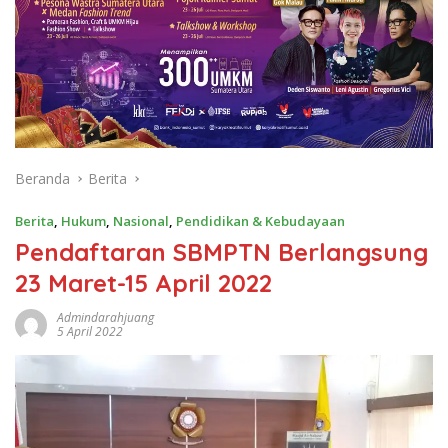
Beranda
Berita
Berita
,
Hukum
,
Nasional
,
Pendidikan & Kebudayaan
Pendaftaran SBMPTN Berlangsung
23 Maret-15 April 2022
Admindarahjuang
5 April 2022