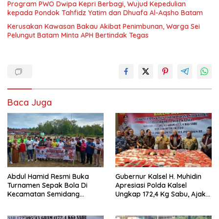
Program PWO Dwipa Kepri Berbagi, Wujud Kepedulian
kepada Pondok Tahfidz Yatim dan Dhuafa Al-Aqsho Batam
Kerusakan Kawasan Bakau Akibat Penimbunan, Warga Sei
Pelungut Batam Minta APH Bertindak Tegas
Baca Juga
Abdul Hamid Resmi Buka
Gubernur Kalsel H. Muhidin
Turnamen Sepak Bola Di
Apresiasi Polda Kalsel
Kecamatan Semidang
Ungkap 172,4 Kg Sabu, Ajak
Gumay Dalam Rangka
Masyarakat Aktif Perangi
Menyambut HUT RI Ke-81
Narkoba