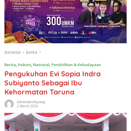
Beranda
Berita
Berita
,
Hukum
,
Nasional
,
Pendidikan & Kebudayaan
Pengukuhan Evi Sopia Indra
Subiyanto Sebagai Ibu
Kehormatan Taruna
Admindarahjuang
2 Maret 2024