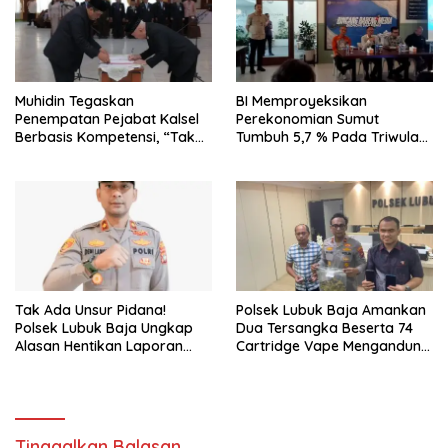
Muhidin Tegaskan
BI Memproyeksikan
Penempatan Pejabat Kalsel
Perekonomian Sumut
Berbasis Kompetensi, “Tak
Tumbuh 5,7 % Pada Triwulan
Ada Lagi Pejabat Titipan
II 2026
Tak Ada Unsur Pidana!
Polsek Lubuk Baja Amankan
Polsek Lubuk Baja Ungkap
Dua Tersangka Beserta 74
Alasan Hentikan Laporan
Cartridge Vape Mengandung
Pengawasan Anak Tanpa Izin
Etomidate
Tinggalkan Balasan