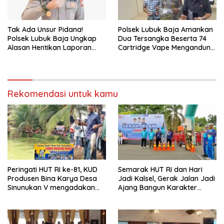
Tak Ada Unsur Pidana!
Polsek Lubuk Baja Amankan
Polsek Lubuk Baja Ungkap
Dua Tersangka Beserta 74
Alasan Hentikan Laporan
Cartridge Vape Mengandung
Pengawasan Anak Tanpa Izin
Etomidate
Rekomendasi untuk kamu
Peringati HUT RI ke-81, KUD
Semarak HUT RI dan Hari
Produsen Bina Karya Desa
Jadi Kalsel, Gerak Jalan Jadi
Sinunukan V mengadakan
Ajang Bangun Karakter
Lomba Mancing Mania
Generasi Muda