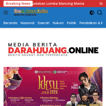
Langsung
g Mania
Breaking News
Semarak HUT RI dan Hari Jadi Kalsel, Gerak Ja
ke
konten
Beranda
Nasional
Daerah
Hukum
Politik
Pendidikan & K