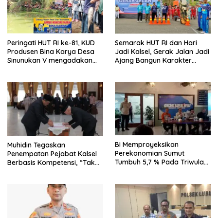
Peringati HUT RI ke-81, KUD
Semarak HUT RI dan Hari
Produsen Bina Karya Desa
Jadi Kalsel, Gerak Jalan Jadi
Sinunukan V mengadakan
Ajang Bangun Karakter
Lomba Mancing Mania
Generasi Muda
BI Memproyeksikan
Muhidin Tegaskan
Perekonomian Sumut
Penempatan Pejabat Kalsel
Tumbuh 5,7 % Pada Triwulan
Berbasis Kompetensi, “Tak
II 2026
Ada Lagi Pejabat Titipan