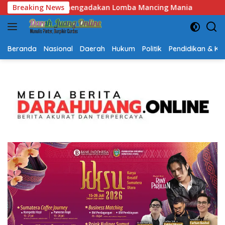
Langsung
Mancing Mania
Breaking News
Semarak HUT RI dan Hari Jadi Kalsel, Ge
ke
konten
Beranda
Nasional
Daerah
Hukum
Politik
Pendidikan & K