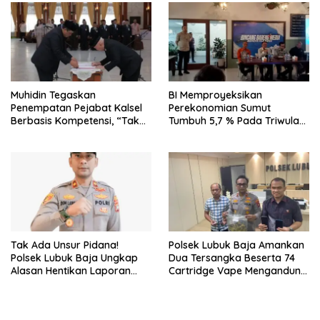
Muhidin Tegaskan
BI Memproyeksikan
Penempatan Pejabat Kalsel
Perekonomian Sumut
Berbasis Kompetensi, “Tak
Tumbuh 5,7 % Pada Triwulan
Ada Lagi Pejabat Titipan
II 2026
Tak Ada Unsur Pidana!
Polsek Lubuk Baja Amankan
Polsek Lubuk Baja Ungkap
Dua Tersangka Beserta 74
Alasan Hentikan Laporan
Cartridge Vape Mengandung
Pengawasan Anak Tanpa Izin
Etomidate