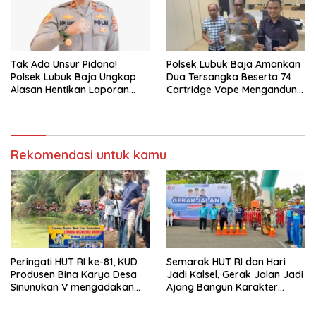
Tak Ada Unsur Pidana!
Polsek Lubuk Baja Amankan
Polsek Lubuk Baja Ungkap
Dua Tersangka Beserta 74
Alasan Hentikan Laporan
Cartridge Vape Mengandung
Pengawasan Anak Tanpa Izin
Etomidate
Rekomendasi untuk kamu
Peringati HUT RI ke-81, KUD
Semarak HUT RI dan Hari
Produsen Bina Karya Desa
Jadi Kalsel, Gerak Jalan Jadi
Sinunukan V mengadakan
Ajang Bangun Karakter
Lomba Mancing Mania
Generasi Muda