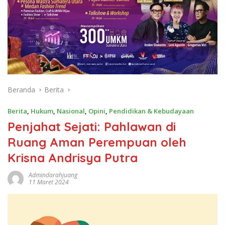
Beranda
Berita
Berita
,
Hukum
,
Nasional
,
Opini
,
Pendidikan & Kebudayaan
Penjahat Sejati: Pahlawan di
Ruang Aman Perempuan oleh
Krisna Andrisya Putra
Admindarahjuang
11 Maret 2024