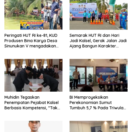
Peringati HUT RI ke-81, KUD
Semarak HUT RI dan Hari
Produsen Bina Karya Desa
Jadi Kalsel, Gerak Jalan Jadi
Sinunukan V mengadakan
Ajang Bangun Karakter
Lomba Mancing Mania
Generasi Muda
Muhidin Tegaskan
BI Memproyeksikan
Penempatan Pejabat Kalsel
Perekonomian Sumut
Berbasis Kompetensi, “Tak
Tumbuh 5,7 % Pada Triwulan
Ada Lagi Pejabat Titipan
II 2026