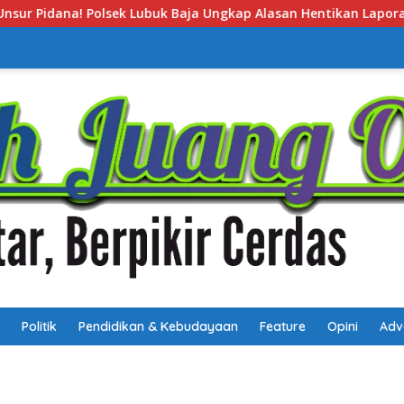
p Alasan Hentikan Laporan Pengawasan Anak Tanpa Izin
Politik
Pendidikan & Kebudayaan
Feature
Opini
Adv