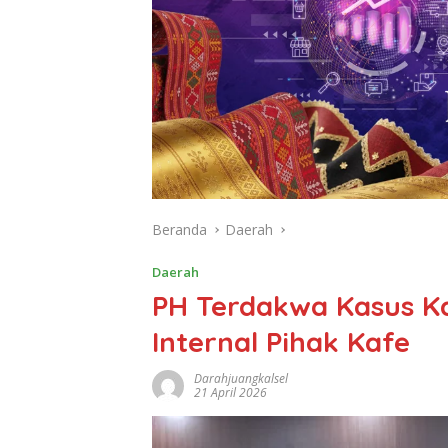
Beranda
Daerah
Daerah
PH Terdakwa Kasus K
Internal Pihak Kafe
Darahjuangkalsel
21 April 2026