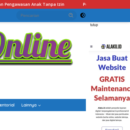
Polsek Lubuk Baja Amankan Dua Tersangka Beserta 74 Cartr
tutup
entorial
Lainnya