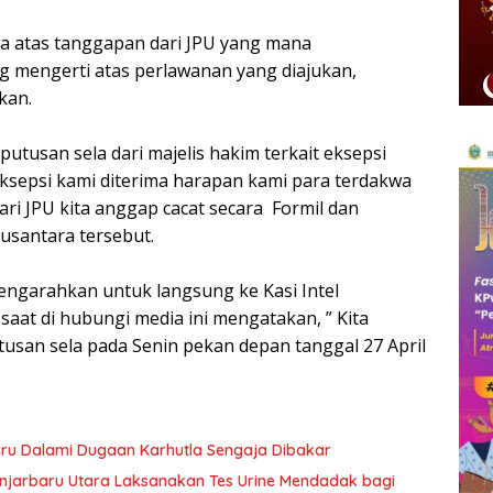
wa atas tanggapan dari JPU yang mana
g mengerti atas perlawanan yang diajukan,
kan.
utusan sela dari majelis hakim terkait eksepsi
eksepsi kami diterima harapan kami para terdakwa
ri JPU kita anggap cacat secara Formil dan
Nusantara tersebut.
mengarahkan untuk langsung ke Kasi Intel
saat di hubungi media ini mengatakan, ” Kita
usan sela pada Senin pekan depan tanggal 27 April
aru Dalami Dugaan Karhutla Sengaja Dibakar
njarbaru Utara Laksanakan Tes Urine Mendadak bagi