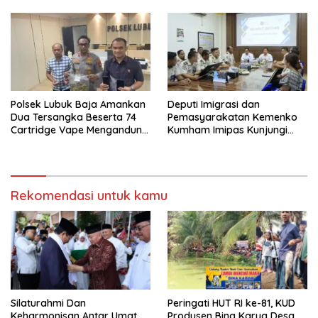
Polsek Lubuk Baja Amankan
Deputi Imigrasi dan
Dua Tersangka Beserta 74
Pemasyarakatan Kemenko
Cartridge Vape Mengandung
Kumham Imipas Kunjungi
Etomidate
Lapas Batam, Bahas
Overstaying dan KUHP Baru
Rekomendasi untuk kamu
Silaturahmi Dan
Peringati HUT RI ke-81, KUD
Keharmonisan Antar Umat
Produsen Bina Karya Desa