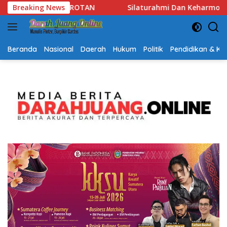
Langsung
mi Dan Keharmonisan Antar Umat Beragama, Gubernur Kalsel: P
Breaking News
ke
konten
Beranda
Nasional
Daerah
Hukum
Politik
Pendidikan & K