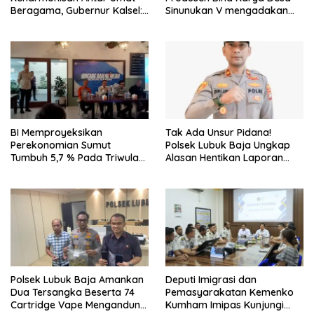
Beragama, Gubernur Kalsel:
Sinunukan V mengadakan
Pilar Kekuatan Indonesia
Lomba Mancing Mania
BI Memproyeksikan
Tak Ada Unsur Pidana!
Perekonomian Sumut
Polsek Lubuk Baja Ungkap
Tumbuh 5,7 % Pada Triwulan
Alasan Hentikan Laporan
II 2026
Pengawasan Anak Tanpa Izin
Polsek Lubuk Baja Amankan
Deputi Imigrasi dan
Dua Tersangka Beserta 74
Pemasyarakatan Kemenko
Cartridge Vape Mengandung
Kumham Imipas Kunjungi