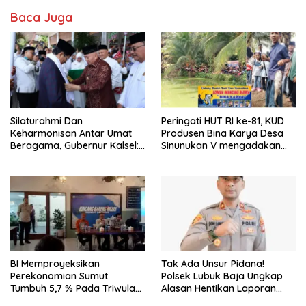
Baca Juga
Silaturahmi Dan
Peringati HUT RI ke-81, KUD
Keharmonisan Antar Umat
Produsen Bina Karya Desa
Beragama, Gubernur Kalsel:
Sinunukan V mengadakan
Pilar Kekuatan Indonesia
Lomba Mancing Mania
BI Memproyeksikan
Tak Ada Unsur Pidana!
Perekonomian Sumut
Polsek Lubuk Baja Ungkap
Tumbuh 5,7 % Pada Triwulan
Alasan Hentikan Laporan
II 2026
Pengawasan Anak Tanpa Izin