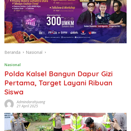
Beranda
Nasional
Nasional
Polda Kalsel Bangun Dapur Gizi
Pertama, Target Layani Ribuan
Siswa
Admindarahjuang
21 April 2025