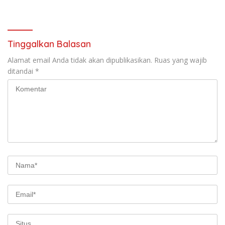
Etomidate
Lapas Batam, Bahas
Overstaying dan KUHP Baru
Tinggalkan Balasan
Alamat email Anda tidak akan dipublikasikan.
Ruas yang wajib
ditandai
*