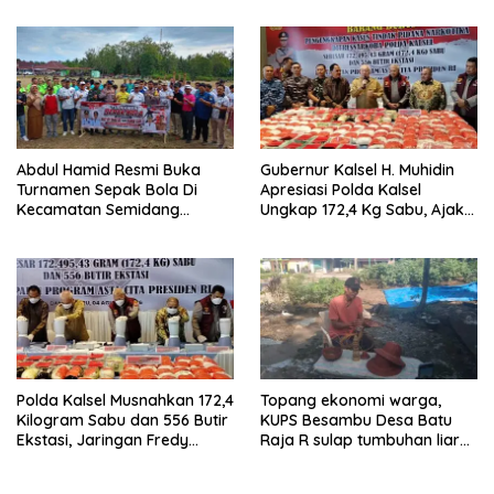
Usaha Berbasis Inovasi
Abdul Hamid Resmi Buka
Gubernur Kalsel H. Muhidin
Turnamen Sepak Bola Di
Apresiasi Polda Kalsel
Kecamatan Semidang
Ungkap 172,4 Kg Sabu, Ajak
Gumay Dalam Rangka
Masyarakat Aktif Perangi
Menyambut HUT RI Ke-81
Narkoba
Tahun 2026
Polda Kalsel Musnahkan 172,4
Topang ekonomi warga,
Kilogram Sabu dan 556 Butir
KUPS Besambu Desa Batu
Ekstasi, Jaringan Fredy
Raja R sulap tumbuhan liar
Pratama Kembali
resam jadi kerajinan
Terbongkar