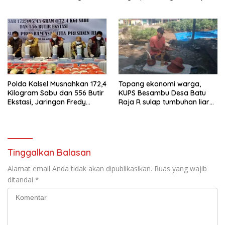
Gumay Dalam Rangka
Masyarakat Aktif Perangi
Menyambut HUT RI Ke-81
Narkoba
Tahun 2026
Polda Kalsel Musnahkan 172,4
Topang ekonomi warga,
Kilogram Sabu dan 556 Butir
KUPS Besambu Desa Batu
Ekstasi, Jaringan Fredy
Raja R sulap tumbuhan liar
Pratama Kembali
resam jadi kerajinan
Terbongkar
Tinggalkan Balasan
Alamat email Anda tidak akan dipublikasikan.
Ruas yang wajib
ditandai
*