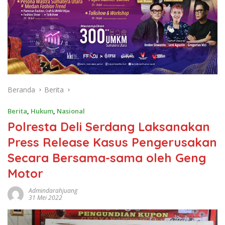
Beranda
Berita
Berita
,
Hukum
,
Nasional
Polresta Deli Serdang Laksanakan
Press Release Kasus Pengerusakan
Secara Bersama-sama oleh Geng
Motor
Admindarahjuang
31 Mei 2022