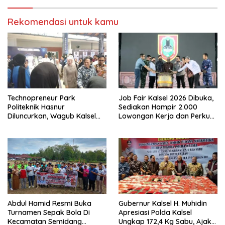
Rekomendasi untuk kamu
Technopreneur Park
Job Fair Kalsel 2026 Dibuka,
Politeknik Hasnur
Sediakan Hampir 2.000
Diluncurkan, Wagub Kalsel
Lowongan Kerja dan Perkuat
Ajak Mahasiswa Bangun
Sinergi Dunia Usaha
Usaha Berbasis Inovasi
Abdul Hamid Resmi Buka
Gubernur Kalsel H. Muhidin
Turnamen Sepak Bola Di
Apresiasi Polda Kalsel
Kecamatan Semidang
Ungkap 172,4 Kg Sabu, Ajak