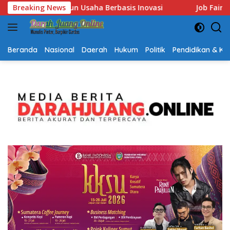
Langsung
Breaking News
Job Fair Kalsel 2026 Dibuka, Sediakan Hampir 2.000 Lowong
ke
konten
Beranda
Nasional
Daerah
Hukum
Politik
Pendidikan & K