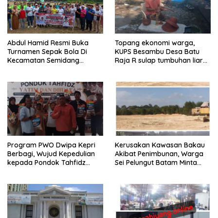
Abdul Hamid Resmi Buka
Topang ekonomi warga,
Turnamen Sepak Bola Di
KUPS Besambu Desa Batu
Kecamatan Semidang
Raja R sulap tumbuhan liar
Gumay Dalam Rangka
resam jadi kerajinan
Menyambut HUT RI Ke-81
Tahun 2026
Program PWO Dwipa Kepri
Kerusakan Kawasan Bakau
Berbagi, Wujud Kepedulian
Akibat Penimbunan, Warga
kepada Pondok Tahfidz
Sei Pelungut Batam Minta
Yatim dan Dhuafa Al-Aqsho
APH Bertindak Tegas
Batam