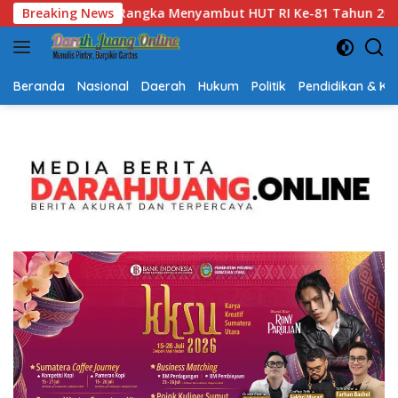
Langsung
hun 2026
Breaking News
Gubernur Kalsel H. Muhidin Apresiasi Polda K
ke
konten
Beranda
Nasional
Daerah
Hukum
Politik
Pendidikan & K