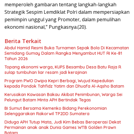
memperoleh gambaran tentang langkah-langkah
Strategik Sespim Lemdiklat Polri dalam mempersiapkan
pemimpin unggul yang Promoter, dalam pemulihan
ekonomi nasional,” Pungkasnya.(20).
Berita Terkait
Abdul Hamid Resmi Buka Turnamen Sepak Bola Di Kecamatan
Semidang Gumay Dalam Rangka Menyambut HUT RI Ke-81
Tahun 2026
Topang ekonomi warga, KUPS Besambu Desa Batu Raja R
sulap tumbuhan liar resam jadi kerajinan
Program PWO Dwipa Kepri Berbagi, Wujud Kepedulian
kepada Pondok Tahfidz Yatim dan Dhuafa Al-Aqsho Batam
Kerusakan Kawasan Bakau Akibat Penimbunan, Warga Sei
Pelungut Batam Minta APH Bertindak Tegas
BI Sumut Bersama Kemenko Bidang Perekonomian
Selenggarakan Rakorwil TP2DD Sumatera
Diduga APH Tutup Mata, Judi Kim Bebas Beroperasi Dekat
Permainan anak anak Dunia Games WTB Golden Prawn
Batam