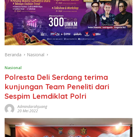
Beranda
Nasional
Nasional
Polresta Deli Serdang terima
kunjungan Team Peneliti dari
Sespim Lemdiklat Polri
Admindarahjuang
20 Mei 2022