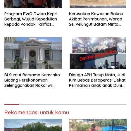
Program PWO Dwipa Kepri
Kerusakan Kawasan Bakau
Berbagi, Wujud Kepedulian
Akibat Penimbunan, Warga
kepada Pondok Tahfidz
Sei Pelungut Batam Minta
Yatim dan Dhuafa Al-Aqsho
APH Bertindak Tegas
Batam
BI Sumut Bersama Kemenko
Diduga APH Tutup Mata, Judi
Bidang Perekonomian
Kim Bebas Beroperasi Dekat
Selenggarakan Rakorwil
Permainan anak anak Dunia
TP2DD Sumatera
Games WTB Golden Prawn
Batam
Rekomendasi untuk kamu