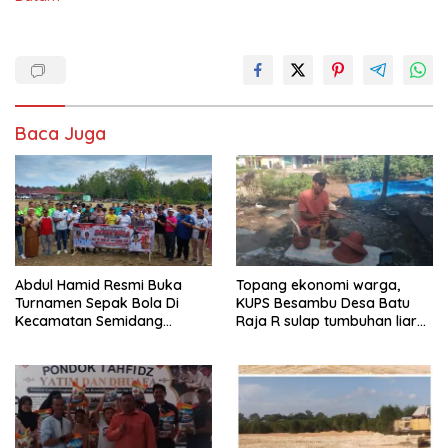
Baca Juga
Abdul Hamid Resmi Buka
Topang ekonomi warga,
Turnamen Sepak Bola Di
KUPS Besambu Desa Batu
Kecamatan Semidang
Raja R sulap tumbuhan liar
Gumay Dalam Rangka
resam jadi kerajinan
Menyambut HUT RI Ke-81
Tahun 2026