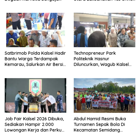
Dibakar
Mendadak bagi Personel
Satbrimob Polda Kalsel Hadir
Technopreneur Park
Bantu Warga Terdampak
Politeknik Hasnur
Kemarau, Salurkan Air Bersih
Diluncurkan, Wagub Kalsel
dan Layanan Kesehatan
Ajak Mahasiswa Bangun
Gratis
Usaha Berbasis Inovasi
Job Fair Kalsel 2026 Dibuka,
Abdul Hamid Resmi Buka
Sediakan Hampir 2.000
Turnamen Sepak Bola Di
Lowongan Kerja dan Perkuat
Kecamatan Semidang
Sinergi Dunia Usaha
Gumay Dalam Rangka