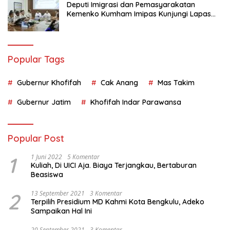
Deputi Imigrasi dan Pemasyarakatan
Kemenko Kumham Imipas Kunjungi Lapas
Batam, Bahas Overstaying dan KUHP Baru
Popular Tags
Gubernur Khofifah
Cak Anang
Mas Takim
Gubernur Jatim
Khofifah Indar Parawansa
Popular Post
1
1 Juni 2022
5 Komentar
Kuliah, Di UICI Aja. Biaya Terjangkau, Bertaburan
Beasiswa
2
13 September 2021
3 Komentar
Terpilih Presidium MD Kahmi Kota Bengkulu, Adeko
Sampaikan Hal Ini
20 September 2021
3 Komentar