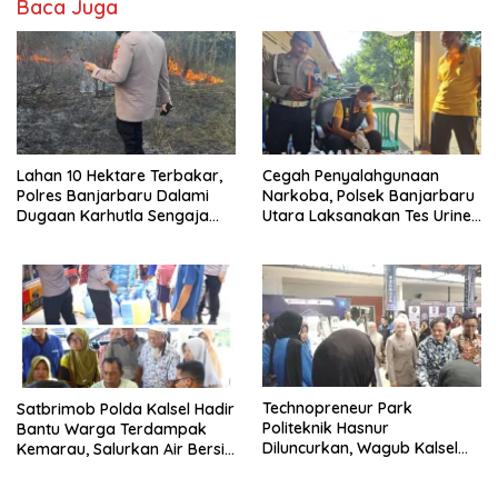
Baca Juga
Lahan 10 Hektare Terbakar,
Cegah Penyalahgunaan
Polres Banjarbaru Dalami
Narkoba, Polsek Banjarbaru
Dugaan Karhutla Sengaja
Utara Laksanakan Tes Urine
Dibakar
Mendadak bagi Personel
Technopreneur Park
Satbrimob Polda Kalsel Hadir
Politeknik Hasnur
Bantu Warga Terdampak
Diluncurkan, Wagub Kalsel
Kemarau, Salurkan Air Bersih
Ajak Mahasiswa Bangun
dan Layanan Kesehatan
Usaha Berbasis Inovasi
Gratis