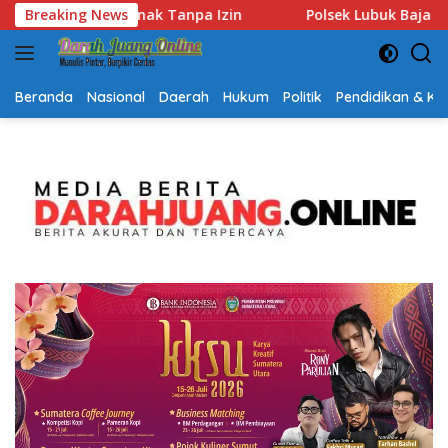
Langsung
sek Lubuk Baja Amankan Dua Tersangka Beserta 74 Cartridge
Breaking News
ke
konten
Beranda
Nasional
Daerah
Hukum
Politik
Pendidikan & K