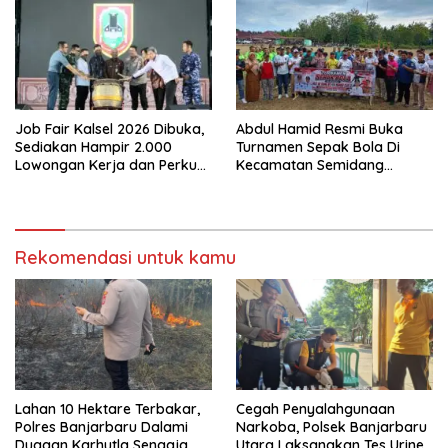
Job Fair Kalsel 2026 Dibuka,
Abdul Hamid Resmi Buka
Sediakan Hampir 2.000
Turnamen Sepak Bola Di
Lowongan Kerja dan Perkuat
Kecamatan Semidang
Sinergi Dunia Usaha
Gumay Dalam Rangka
Menyambut HUT RI Ke-81
Tahun 2026
Rekomendasi untuk kamu
Lahan 10 Hektare Terbakar,
Cegah Penyalahgunaan
Polres Banjarbaru Dalami
Narkoba, Polsek Banjarbaru
Dugaan Karhutla Sengaja
Utara Laksanakan Tes Urine