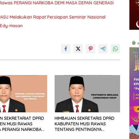
Rawas PERANGI NARKOBA DEMI MASA DEPAN GENERASI
SU Melakukan Rapat Persiapan Seminar Nasional
 Edy-Hasan
N SEKRETARIAT DPRD
HIMBAUAN SEKRETARIS DPRD
EN MUSI RAWAS
KABUPATEN MUSI RAWAS
 PERANGI NARKOBA
TENTANG PENTINGNYA
NERASI YANG SEHAT
MENJAGA LINGKUNGAN HIDUP