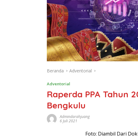
Beranda
Adventorial
Adventorial
Raperda PPA Tahun 20
Bengkulu
Admindarahjuang
6 Juli 2021
Foto: Diambil Dari D