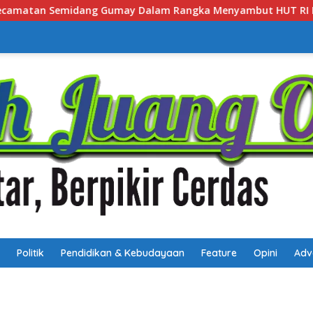
ka Menyambut HUT RI Ke-81 Tahun 2026
Gubernur Kals
Politik
Pendidikan & Kebudayaan
Feature
Opini
Adv