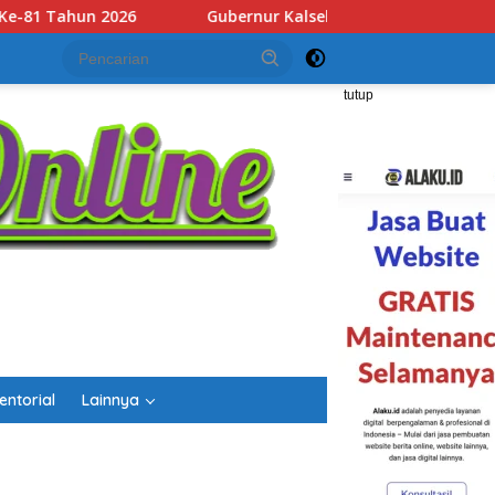
el H. Muhidin Apresiasi Polda Kalsel Ungkap 172,4 Kg Sabu, Aj
tutup
entorial
Lainnya