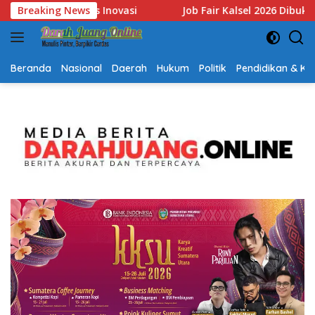
Langsung
26 Dibuka, Sediakan Hampir 2.000 Lowongan Kerja dan Perkuat S
Breaking News
ke
konten
Beranda
Nasional
Daerah
Hukum
Politik
Pendidikan & K