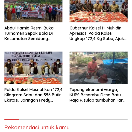
Abdul Hamid Resmi Buka
Gubernur Kalsel H. Muhidin
Turnamen Sepak Bola Di
Apresiasi Polda Kalsel
Kecamatan Semidang
Ungkap 172,4 Kg Sabu, Ajak
Gumay Dalam Rangka
Masyarakat Aktif Perangi
Menyambut HUT RI Ke-81
Narkoba
Tahun 2026
Polda Kalsel Musnahkan 172,4
Topang ekonomi warga,
Kilogram Sabu dan 556 Butir
KUPS Besambu Desa Batu
Ekstasi, Jaringan Fredy
Raja R sulap tumbuhan liar
Pratama Kembali
resam jadi kerajinan
Terbongkar
Rekomendasi untuk kamu