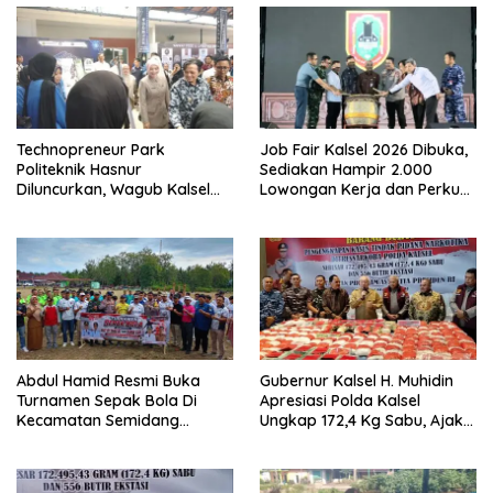
Technopreneur Park
Job Fair Kalsel 2026 Dibuka,
Politeknik Hasnur
Sediakan Hampir 2.000
Diluncurkan, Wagub Kalsel
Lowongan Kerja dan Perkuat
Ajak Mahasiswa Bangun
Sinergi Dunia Usaha
Usaha Berbasis Inovasi
Abdul Hamid Resmi Buka
Gubernur Kalsel H. Muhidin
Turnamen Sepak Bola Di
Apresiasi Polda Kalsel
Kecamatan Semidang
Ungkap 172,4 Kg Sabu, Ajak
Gumay Dalam Rangka
Masyarakat Aktif Perangi
Menyambut HUT RI Ke-81
Narkoba
Tahun 2026