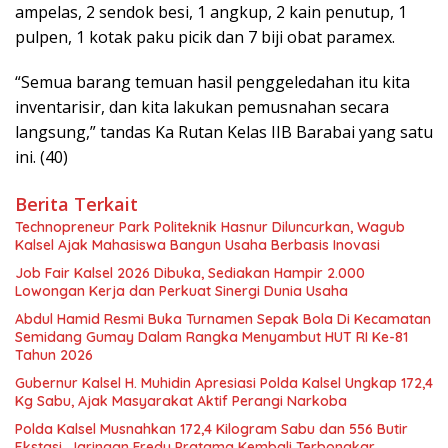
ampelas, 2 sendok besi, 1 angkup, 2 kain penutup, 1
pulpen, 1 kotak paku picik dan 7 biji obat paramex.
“Semua barang temuan hasil penggeledahan itu kita
inventarisir, dan kita lakukan pemusnahan secara
langsung,” tandas Ka Rutan Kelas IIB Barabai yang satu
ini. (40)
Berita Terkait
Technopreneur Park Politeknik Hasnur Diluncurkan, Wagub
Kalsel Ajak Mahasiswa Bangun Usaha Berbasis Inovasi
Job Fair Kalsel 2026 Dibuka, Sediakan Hampir 2.000
Lowongan Kerja dan Perkuat Sinergi Dunia Usaha
Abdul Hamid Resmi Buka Turnamen Sepak Bola Di Kecamatan
Semidang Gumay Dalam Rangka Menyambut HUT RI Ke-81
Tahun 2026
Gubernur Kalsel H. Muhidin Apresiasi Polda Kalsel Ungkap 172,4
Kg Sabu, Ajak Masyarakat Aktif Perangi Narkoba
Polda Kalsel Musnahkan 172,4 Kilogram Sabu dan 556 Butir
Ekstasi, Jaringan Fredy Pratama Kembali Terbongkar