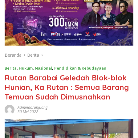
Beranda
Berita
Berita
,
Hukum
,
Nasional
,
Pendidikan & Kebudayaan
Rutan Barabai Geledah Blok-blok
Hunian, Ka Rutan : Semua Barang
Temuan Sudah Dimusnahkan
Admindarahjuang
30 Mei 2022