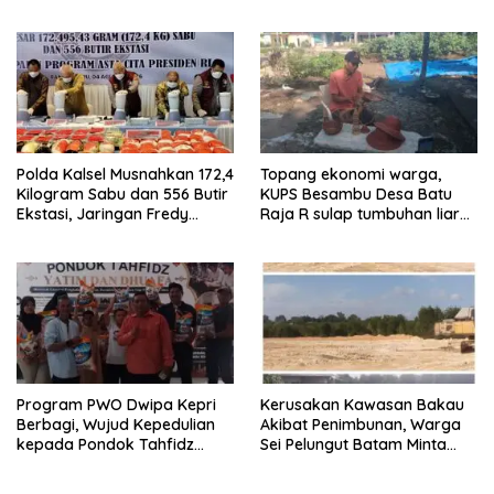
Gumay Dalam Rangka
Masyarakat Aktif Perangi
Menyambut HUT RI Ke-81
Narkoba
Tahun 2026
Polda Kalsel Musnahkan 172,4
Topang ekonomi warga,
Kilogram Sabu dan 556 Butir
KUPS Besambu Desa Batu
Ekstasi, Jaringan Fredy
Raja R sulap tumbuhan liar
Pratama Kembali
resam jadi kerajinan
Terbongkar
Program PWO Dwipa Kepri
Kerusakan Kawasan Bakau
Berbagi, Wujud Kepedulian
Akibat Penimbunan, Warga
kepada Pondok Tahfidz
Sei Pelungut Batam Minta
Yatim dan Dhuafa Al-Aqsho
APH Bertindak Tegas
Batam