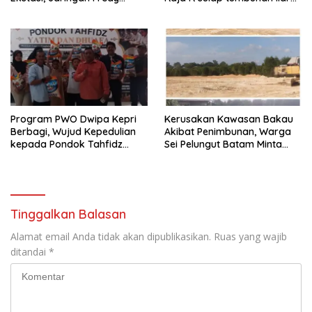
Pratama Kembali
resam jadi kerajinan
Terbongkar
Program PWO Dwipa Kepri
Kerusakan Kawasan Bakau
Berbagi, Wujud Kepedulian
Akibat Penimbunan, Warga
kepada Pondok Tahfidz
Sei Pelungut Batam Minta
Yatim dan Dhuafa Al-Aqsho
APH Bertindak Tegas
Batam
Tinggalkan Balasan
Alamat email Anda tidak akan dipublikasikan.
Ruas yang wajib
ditandai
*