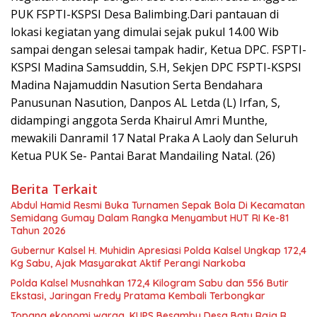
PUK FSPTI-KSPSI Desa Balimbing.Dari pantauan di
lokasi kegiatan yang dimulai sejak pukul 14.00 Wib
sampai dengan selesai tampak hadir, Ketua DPC. FSPTI-
KSPSI Madina Samsuddin, S.H, Sekjen DPC FSPTI-KSPSI
Madina Najamuddin Nasution Serta Bendahara
Panusunan Nasution, Danpos AL Letda (L) Irfan, S,
didampingi anggota Serda Khairul Amri Munthe,
mewakili Danramil 17 Natal Praka A Laoly dan Seluruh
Ketua PUK Se- Pantai Barat Mandailing Natal. (26)
Berita Terkait
Abdul Hamid Resmi Buka Turnamen Sepak Bola Di Kecamatan
Semidang Gumay Dalam Rangka Menyambut HUT RI Ke-81
Tahun 2026
Gubernur Kalsel H. Muhidin Apresiasi Polda Kalsel Ungkap 172,4
Kg Sabu, Ajak Masyarakat Aktif Perangi Narkoba
Polda Kalsel Musnahkan 172,4 Kilogram Sabu dan 556 Butir
Ekstasi, Jaringan Fredy Pratama Kembali Terbongkar
Topang ekonomi warga, KUPS Besambu Desa Batu Raja R