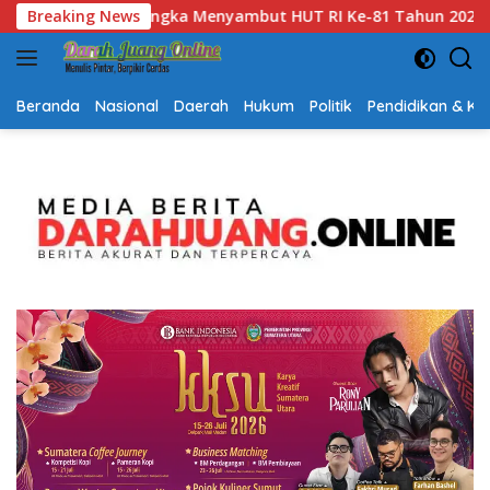
Langsung
un 2026
Breaking News
Gubernur Kalsel H. Muhidin Apresiasi Polda Ka
ke
konten
Beranda
Nasional
Daerah
Hukum
Politik
Pendidikan & K