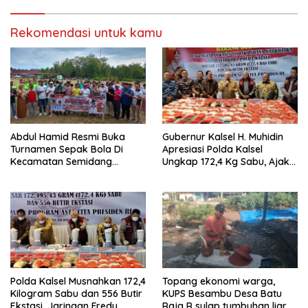
Rekomendasi untuk kamu
Abdul Hamid Resmi Buka
Gubernur Kalsel H. Muhidin
Turnamen Sepak Bola Di
Apresiasi Polda Kalsel
Kecamatan Semidang
Ungkap 172,4 Kg Sabu, Ajak
Gumay Dalam Rangka
Masyarakat Aktif Perangi
Menyambut HUT RI Ke-81
Narkoba
Tahun 2026
Polda Kalsel Musnahkan 172,4
Topang ekonomi warga,
Kilogram Sabu dan 556 Butir
KUPS Besambu Desa Batu
Ekstasi, Jaringan Fredy
Raja R sulap tumbuhan liar