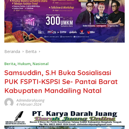
Beranda
Berita
Berita
,
Hukum
,
Nasional
Samsuddin, S.H Buka Sosialisasi
PUK FSPTI-KSPSI Se- Pantai Barat
Kabupaten Mandailing Natal
Admindarahjuang
4 Februari 2024